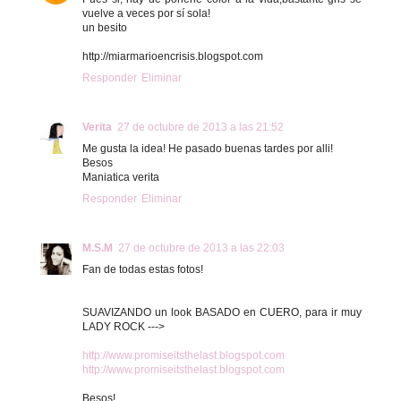
vuelve a veces por sí sola!
un besito
http://miarmarioencrisis.blogspot.com
Responder
Eliminar
Verita
27 de octubre de 2013 a las 21:52
Me gusta la idea! He pasado buenas tardes por alli!
Besos
Maniatica verita
Responder
Eliminar
M.S.M
27 de octubre de 2013 a las 22:03
Fan de todas estas fotos!
SUAVIZANDO un look BASADO en CUERO, para ir muy
LADY ROCK --->
http://www.promiseitsthelast.blogspot.com
http://www.promiseitsthelast.blogspot.com
Besos!