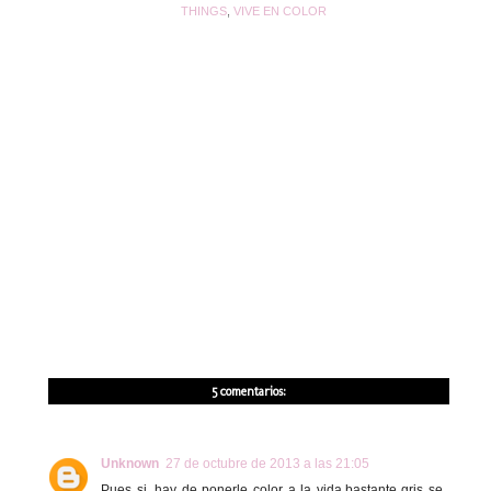
THINGS
,
VIVE EN COLOR
5 comentarios:
Unknown
27 de octubre de 2013 a las 21:05
Pues si, hay de ponerle color a la vida,bastante gris se