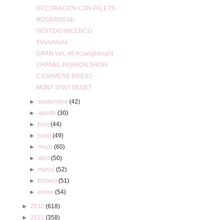
DECORACIÓN CON PALETS
ROSA ROSAE
VESTIDO IBICENCO
#ViveAhora
GRAN VIA, 48 #cyalightnight
CHANEL FASHION SHOW
CASHMERE DRESS
MONT SANT BENET
►
septiembre
(42)
►
agosto
(30)
►
julio
(44)
►
junio
(49)
►
mayo
(60)
►
abril
(50)
►
marzo
(52)
►
febrero
(51)
►
enero
(54)
►
2012
(618)
►
2011
(358)