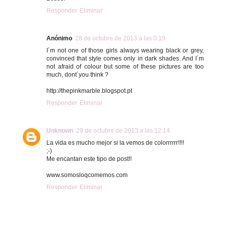
Responder
Eliminar
Anónimo
28 de octubre de 2013 a las 0:19
I´m not one of those girls always wearing black or grey,
convinced that style comes only in dark shades. And I´m
not afraid of colour but some of these pictures are too
much, dont´you think ?
http://thepinkmarble.blogspot.pt
Responder
Eliminar
Unknown
29 de octubre de 2013 a las 12:14
La vida es mucho mejor si la vemos de colorrrrrr!!!!
;-)
Me encantan este tipo de post!!
www.somosloqcomemos.com
Responder
Eliminar