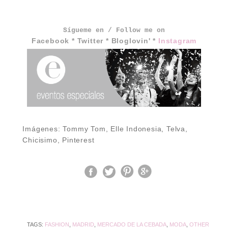
Sígueme en / Follow me on
Facebook
*
Twitter
*
Bloglovin'
*
Instagram
Imágenes: Tommy Tom, Elle Indonesia, Telva,
Chicisimo, Pinterest
TAGS:
FASHION
,
MADRID
,
MERCADO DE LA CEBADA
,
MODA
,
OTHER