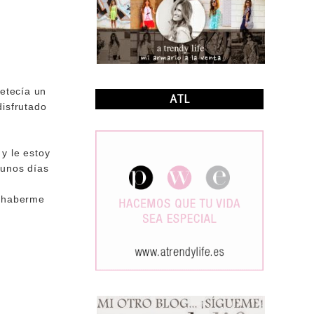
petecía un
ATL
disfrutado
y le estoy
 unos días
r haberme