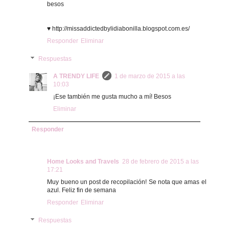
besos
♥ http://missaddictedbylidiabonilla.blogspot.com.es/
Responder
Eliminar
Respuestas
A TRENDY LIFE
1 de marzo de 2015 a las
10:03
¡Ese también me gusta mucho a mí! Besos
Eliminar
Responder
Home Looks and Travels
28 de febrero de 2015 a las
17:21
Muy bueno un post de recopilación! Se nota que amas el
azul. Feliz fin de semana
Responder
Eliminar
Respuestas