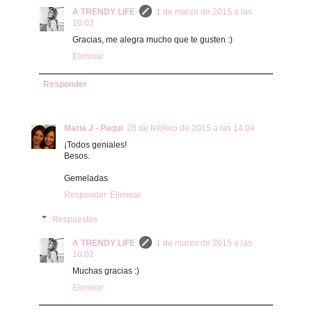
A TRENDY LIFE
1 de marzo de 2015 a las
10:02
Gracias, me alegra mucho que te gusten :)
Eliminar
Responder
Maria J - Paqui
28 de febrero de 2015 a las 14:04
¡Todos geniales!
Besos.
Gemeladas
Responder
Eliminar
Respuestas
A TRENDY LIFE
1 de marzo de 2015 a las
10:02
Muchas gracias :)
Eliminar