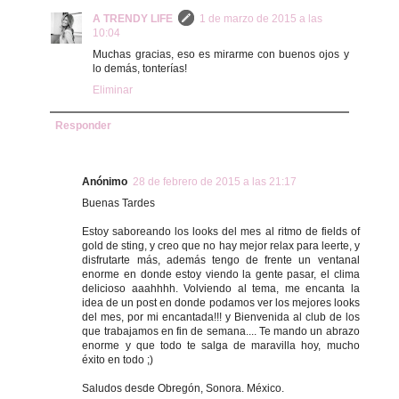
A TRENDY LIFE
1 de marzo de 2015 a las
10:04
Muchas gracias, eso es mirarme con buenos ojos y
lo demás, tonterías!
Eliminar
Responder
Anónimo
28 de febrero de 2015 a las 21:17
Buenas Tardes
Estoy saboreando los looks del mes al ritmo de fields of
gold de sting, y creo que no hay mejor relax para leerte, y
disfrutarte más, además tengo de frente un ventanal
enorme en donde estoy viendo la gente pasar, el clima
delicioso aaahhhh. Volviendo al tema, me encanta la
idea de un post en donde podamos ver los mejores looks
del mes, por mi encantada!!! y Bienvenida al club de los
que trabajamos en fin de semana.... Te mando un abrazo
enorme y que todo te salga de maravilla hoy, mucho
éxito en todo ;)
Saludos desde Obregón, Sonora. México.