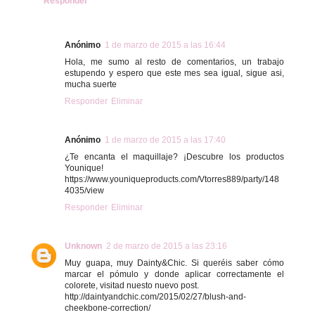
Responder
Anónimo
1 de marzo de 2015 a las 16:44
Hola, me sumo al resto de comentarios, un trabajo
estupendo y espero que este mes sea igual, sigue asi,
mucha suerte
Responder
Eliminar
Anónimo
1 de marzo de 2015 a las 17:40
¿Te encanta el maquillaje? ¡Descubre los productos
Younique!
https://www.youniqueproducts.com/Vtorres889/party/148
4035/view
Responder
Eliminar
Unknown
2 de marzo de 2015 a las 23:16
Muy guapa, muy Dainty&Chic. Si queréis saber cómo
marcar el pómulo y donde aplicar correctamente el
colorete, visitad nuesto nuevo post.
http://daintyandchic.com/2015/02/27/blush-and-
cheekbone-correction/