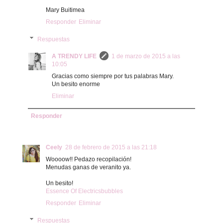
Mary Buitimea
Responder
Eliminar
Respuestas
A TRENDY LIFE
1 de marzo de 2015 a las
10:05
Gracias como siempre por tus palabras Mary.
Un besito enorme
Eliminar
Responder
Ceely
28 de febrero de 2015 a las 21:18
Woooow!! Pedazo recopilación!
Menudas ganas de veranito ya.
Un besito!
Essence Of Electricsbubbles
Responder
Eliminar
Respuestas