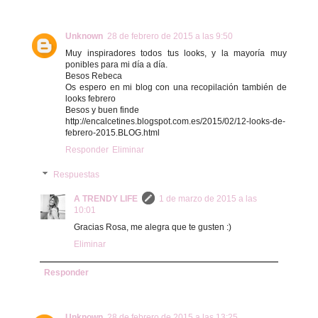
Unknown
28 de febrero de 2015 a las 9:50
Muy inspiradores todos tus looks, y la mayoría muy
ponibles para mi día a día.
Besos Rebeca
Os espero en mi blog con una recopilación también de
looks febrero
Besos y buen finde
http://encalcetines.blogspot.com.es/2015/02/12-looks-de-
febrero-2015.BLOG.html
Responder
Eliminar
Respuestas
A TRENDY LIFE
1 de marzo de 2015 a las
10:01
Gracias Rosa, me alegra que te gusten :)
Eliminar
Responder
Unknown
28 de febrero de 2015 a las 13:25