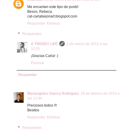
Me encantan este tipo de posts!
Besos, Rebeca.
cat-carlabejonart.blogspot.com
Responder
Eliminar
Respuestas
A TRENDY LIFE
1 de marzo de 2015 a las
10:01
¡Gracias Carla! :)
Eliminar
Responder
Mariangeles Guerra Rodriguez
28 de febrero de 2015 a
las 13:34
Preciosos todos !!!
Besitos
Responder
Eliminar
Respuestas