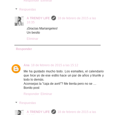
Responder
Eliminar
Respuestas
A TRENDY LIFE
18 de febrero de 2015 a las
16:35
¡Gracias Mariangeles!
Un besito
Eliminar
Responder
Ana
18 de febrero de 2015 a las 15:12
Me ha gustado mucho todo. Los esmaltes, el calendario
que hice yo de ese estilo hace un par de años y triunfe y
todo lo demás.
Aconsejas la "caja de avril"? Me tienta pero no se ....
Bonito post
Responder
Eliminar
Respuestas
A TRENDY LIFE
18 de febrero de 2015 a las