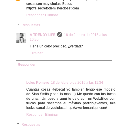
cosas son muy chulas. Besos
http://elsecretodemistercloset.com
Responder
Eliminar
Respuestas
A TRENDY LIFE
18 de febrero de 2015 a las
16:30
Tiene un color precioso, ¿verdad?
Eliminar
Responder
Loles Romero
18 de febrero de 2015 a las 11:34
Cuantas cosas Rebeca! Yo también tengo ese modelo
de Stan Smith y son lo más. ;-) Me quedo con tus lacas
de uña... Un beso y aquí te dejo con mi Web/Blog con
trucos para sacarnos el máximo partido,eventos, mis
looks, canal de youtube... http://www.lemaniqui.com/
Responder
Eliminar
Respuestas