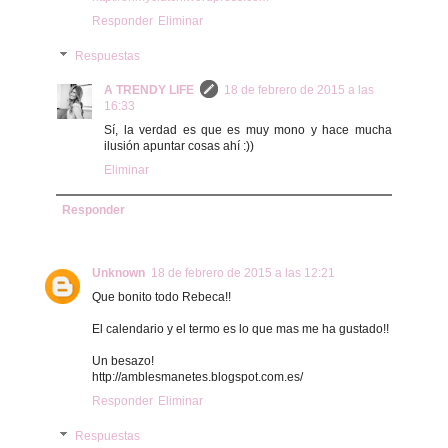
Responder
Eliminar
Respuestas
A TRENDY LIFE
18 de febrero de 2015 a las
16:33
Sí, la verdad es que es muy mono y hace mucha
ilusión apuntar cosas ahí :))
Eliminar
Responder
Unknown
18 de febrero de 2015 a las 12:21
Que bonito todo Rebeca!!
El calendario y el termo es lo que mas me ha gustado!!
Un besazo!
http://amblesmanetes.blogspot.com.es/
Responder
Eliminar
Respuestas