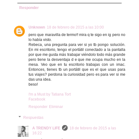
Responder
Unknown
18 de febrero de 2015 a las 10:00
pero que maravilla de termo!! mira q te sigo en ig pero no
lo había visto.
Rebeca, una pregunta para ver si yo tb pongo solución.
En mi escritorio, tengo el portátil conectado a la pantalla
por que me gusta más trabajar viéndolo todo más grande
pero tiene la desventaja d e que me ocupa mucho en la
mesa. Veo que en tu escritorio trabajas con un imac.
Entonces, tienes tb un portátil que es el que usas para
tus viajes? perdona la curiosidad pero es para ver si me
das una idea.
beso!
I'm a Must by Tatiana Tort
Facebook
Responder
Eliminar
Respuestas
A TRENDY LIFE
18 de febrero de 2015 a las
16:22