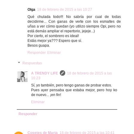
Olga
18 de febrero de 2015 a las 10:27
Qué chulada todo!!! No sabría por cual de todas
decidirme... Con ganas de verte con los esmaltes de
uñas a ver cómo quedan (yo utilizo siempre Opi, pero no
está demás ampliar el repertorio, jejeje...)
Por cierto, el sombrero es ideal!
Estás mejor ya??? Espero que sí.
Besos guapa.
Responder
Eliminar
Respuestas
A TRENDY LIFE
18 de febrero de 2015 a las
16:23
Sí, yo también, pero tengo ganas de probar estos.
Pues ayer pensaba que estaba mejor, pero hoy ko
de nuevo... ¡en fin!
Eliminar
Responder
Cosetes de Marta
18 de febrero de 2015 a las 10:41