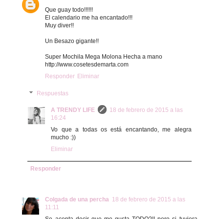
Que guay todo!!!!!!
El calendario me ha encantado!!!
Muy diver!!
Un Besazo gigante!!
Super Mochila Mega Molona Hecha a mano
http://www.cosetesdemarta.com
Responder
Eliminar
Respuestas
A TRENDY LIFE
18 de febrero de 2015 a las
16:24
Vo que a todas os está encantando, me alegra
mucho :))
Eliminar
Responder
Colgada de una percha
18 de febrero de 2015 a las
11:11