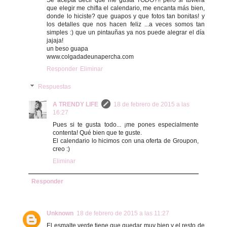
Se acepta decir que me gusta TODO?!! pero si tuviera
que elegir me chifla el calendario, me encanta más bien,
donde lo hiciste? que guapos y que fotos tan bonitas! y
los detalles que nos hacen feliz ...a veces somos tan
simples :) que un pintauñas ya nos puede alegrar el día
jajaja!
un beso guapa
www.colgadadeunapercha.com
Responder
Eliminar
Respuestas
A TRENDY LIFE
18 de febrero de 2015 a las
16:27
Pues si te gusta todo... ¡me pones especialmente
contenta! Qué bien que te guste.
El calendario lo hicimos con una oferta de Groupon,
creo :)
Eliminar
Responder
Unknown
18 de febrero de 2015 a las 11:27
El esmalte verde tiene que quedar muy bien y el resto de