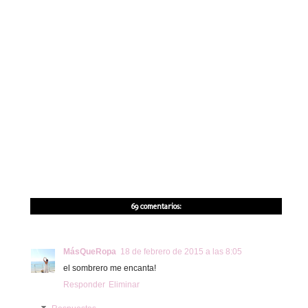
69 comentarios:
MásQueRopa
18 de febrero de 2015 a las 8:05
el sombrero me encanta!
Responder
Eliminar