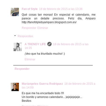
Fan of Style
18 de febrero de 2015 a las 13:36
Qué cosas tan monas! En especial el calendario, me
parece un detalle precioso. Feliz día, Amparo
http://fanofstylebyamparo.blogspot.com.es/
Responder
Eliminar
Respuestas
A TRENDY LIFE
18 de febrero de 2015 a las
16:35
¡Veo que ha triunfado mucho! :)
Eliminar
Responder
Mariangeles Guerra Rodriguez
18 de febrero de 2015 a
las 14:09
Es que me ha encantado todo !!!!
Un bonito y amoroso calendario... jejejejejeje...
Besitos