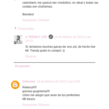
calendario me parece tan romántico, es ideal y todas las
cositas son chulísimas.
Besotes!
Responder
Eliminar
Respuestas
A TRENDY LIFE
18 de febrero de 2015 a las
16:19
Sí, teníamos muchas ganas de uno así, de hecho fue
Mr. Trendy quién lo compró :))
Eliminar
Responder
Unknown
18 de febrero de 2015 a las 9:28
Rebeca!!!!!
gracias guapísima!!!!
cómo me alegro que sean de tus preferidas
Mil besos
Responder
Eliminar