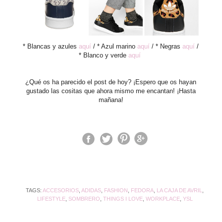
* Blancas y azules
aquí
/ * Azul marino
aquí
/ * Negras
aquí
/
* Blanco y verde
aquí
¿Qué os ha parecido el post de hoy? ¡Espero que os hayan
gustado las cositas que ahora mismo me encantan! ¡Hasta
mañana!
TAGS:
ACCESORIOS
,
ADIDAS
,
FASHION
,
FEDORA
,
LA CAJA DE AVRIL
,
LIFESTYLE
,
SOMBRERO
,
THINGS I LOVE
,
WORKPLACE
,
YSL