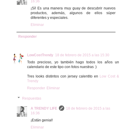
16:36
¡Sí! Es una manera muy guay de descubrir nuevos
productos, además, algunos de ellos súper
diferentes y especiales.
Eliminar
Responder
LowCostTrendy
18 de febrero de 2015 a las 15:30
Todo precioso, yo también hago todos los años un
calendario de este tipo con fotos nuestras :)
Tres looks distintos con jersey calentito en
Low Cost &
Trendy
Responder
Eliminar
Respuestas
A TRENDY LIFE
18 de febrero de 2015 a las
16:36
¡Están genial!
Eliminar