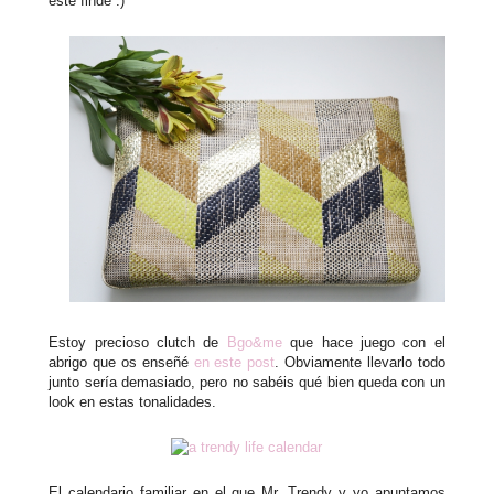
este finde :)
Estoy precioso clutch de
Bgo&me
que hace juego con el
abrigo que os enseñé
en este post
. Obviamente llevarlo todo
junto sería demasiado, pero no sabéis qué bien queda con un
look en estas tonalidades.
El calendario familiar en el que Mr. Trendy y yo apuntamos