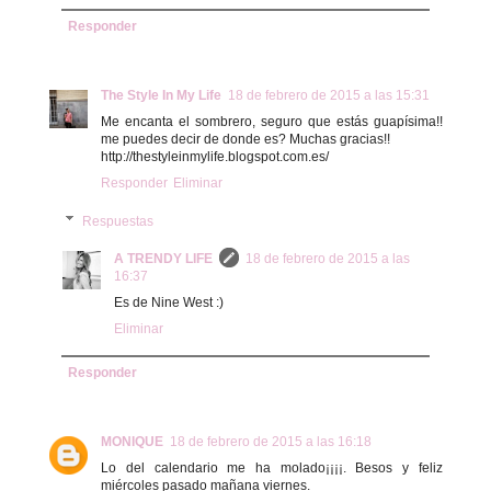
Responder
The Style In My Life
18 de febrero de 2015 a las 15:31
Me encanta el sombrero, seguro que estás guapísima!!
me puedes decir de donde es? Muchas gracias!!
http://thestyleinmylife.blogspot.com.es/
Responder
Eliminar
Respuestas
A TRENDY LIFE
18 de febrero de 2015 a las
16:37
Es de Nine West :)
Eliminar
Responder
MONIQUE
18 de febrero de 2015 a las 16:18
Lo del calendario me ha molado¡¡¡¡. Besos y feliz
miércoles pasado mañana viernes.