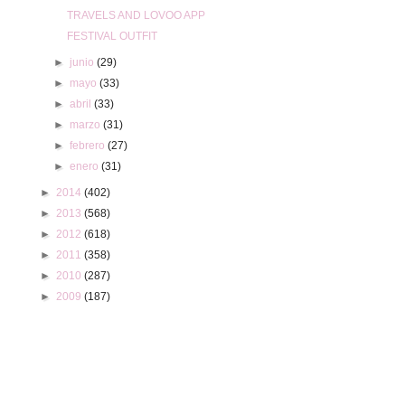
TRAVELS AND LOVOO APP
FESTIVAL OUTFIT
►
junio
(29)
►
mayo
(33)
►
abril
(33)
►
marzo
(31)
►
febrero
(27)
►
enero
(31)
►
2014
(402)
►
2013
(568)
►
2012
(618)
►
2011
(358)
►
2010
(287)
►
2009
(187)