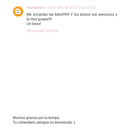
mariapiacs
13 de julio de 2015 a las 19:12
Me encantan las fotos!!!!!!!! Y los bolsos son preciosos y
tu muy guapa!!!!
Un beso!
Responder
Eliminar
Muchas gracias por tu tiempo.
Tu comentario siempre es bienvenido :)