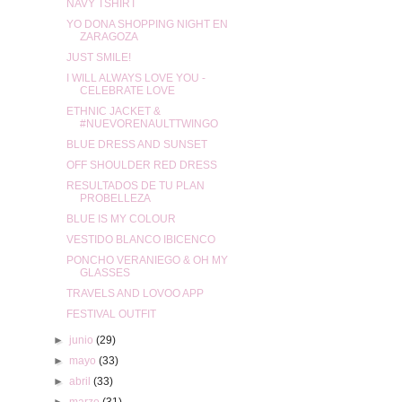
NAVY TSHIRT
YO DONA SHOPPING NIGHT EN
ZARAGOZA
JUST SMILE!
I WILL ALWAYS LOVE YOU -
CELEBRATE LOVE
ETHNIC JACKET &
#NUEVORENAULTTWINGO
BLUE DRESS AND SUNSET
OFF SHOULDER RED DRESS
RESULTADOS DE TU PLAN
PROBELLEZA
BLUE IS MY COLOUR
VESTIDO BLANCO IBICENCO
PONCHO VERANIEGO & OH MY
GLASSES
TRAVELS AND LOVOO APP
FESTIVAL OUTFIT
►
junio
(29)
►
mayo
(33)
►
abril
(33)
►
marzo
(31)