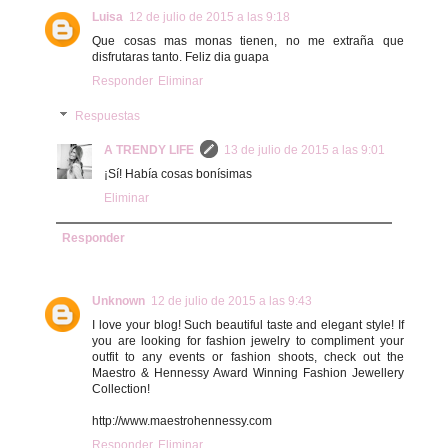
Luisa
12 de julio de 2015 a las 9:18
Que cosas mas monas tienen, no me extraña que
disfrutaras tanto. Feliz dia guapa
Responder
Eliminar
Respuestas
A TRENDY LIFE
13 de julio de 2015 a las 9:01
¡Sí! Había cosas bonísimas
Eliminar
Responder
Unknown
12 de julio de 2015 a las 9:43
I love your blog! Such beautiful taste and elegant style! If
you are looking for fashion jewelry to compliment your
outfit to any events or fashion shoots, check out the
Maestro & Hennessy Award Winning Fashion Jewellery
Collection!
http://www.maestrohennessy.com
Responder
Eliminar