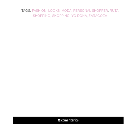
TAGS:
FASHION
,
LOOKS
,
MODA
,
PERSONAL SHOPPER
,
RUTA
SHOPPING
,
SHOPPING
,
YO DONA
,
ZARAGOZA
13 comentarios: