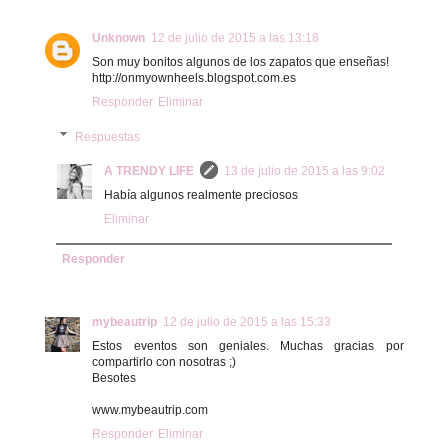
Unknown
12 de julio de 2015 a las 13:18
Son muy bonitos algunos de los zapatos que enseñas!
http://onmyownheels.blogspot.com.es
Responder
Eliminar
Respuestas
A TRENDY LIFE
13 de julio de 2015 a las 9:02
Había algunos realmente preciosos
Eliminar
Responder
mybeautrip
12 de julio de 2015 a las 15:33
Estos eventos son geniales. Muchas gracias por
compartirlo con nosotras ;)
Besotes
www.mybeautrip.com
Responder
Eliminar