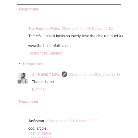
Responder
The Fashion Folks
23 de julio de 2016 a las 11:55
The YSL lipstick looks so lovely, love the chic red hue! Xx
www.thefashionfolks.com
Responder
Eliminar
Respuestas
A TRENDY LIFE
23 de julio de 2016 a las 12:11
Thanks babe
Eliminar
Responder
Anónimo
23 de julio de 2016 a las 12:22
cool article!
Fash 'n' fudge