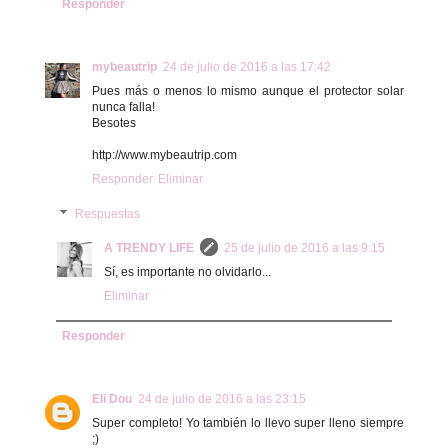
Responder
mybeautrip
24 de julio de 2016 a las 17:42
Pues más o menos lo mismo aunque el protector solar
nunca falla!
Besotes
http://www.mybeautrip.com
Responder
Eliminar
Respuestas
A TRENDY LIFE
25 de julio de 2016 a las 9:15
Sí, es importante no olvidarlo...
Eliminar
Responder
Eli Dou
24 de julio de 2016 a las 23:15
Super completo! Yo también lo llevo super lleno siempre
;)