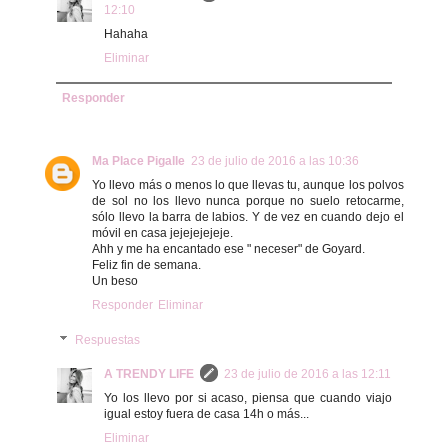
12:10
Hahaha
Eliminar
Responder
Ma Place Pigalle
23 de julio de 2016 a las 10:36
Yo llevo más o menos lo que llevas tu, aunque los polvos
de sol no los llevo nunca porque no suelo retocarme,
sólo llevo la barra de labios. Y de vez en cuando dejo el
móvil en casa jejejejejeje.
Ahh y me ha encantado ese " neceser" de Goyard.
Feliz fin de semana.
Un beso
Responder
Eliminar
Respuestas
A TRENDY LIFE
23 de julio de 2016 a las 12:11
Yo los llevo por si acaso, piensa que cuando viajo
igual estoy fuera de casa 14h o más...
Eliminar