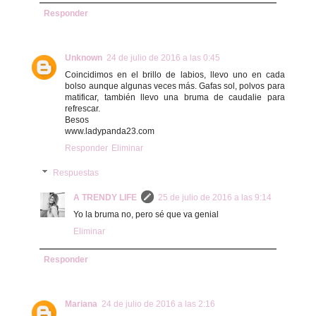
Responder
Unknown
24 de julio de 2016 a las 0:45
Coincidimos en el brillo de labios, llevo uno en cada
bolso aunque algunas veces más. Gafas sol, polvos para
matificar, también llevo una bruma de caudalie para
refrescar.
Besos
www.ladypanda23.com
Responder
Eliminar
Respuestas
A TRENDY LIFE
25 de julio de 2016 a las 9:14
Yo la bruma no, pero sé que va genial
Eliminar
Responder
Mariana
24 de julio de 2016 a las 2:16