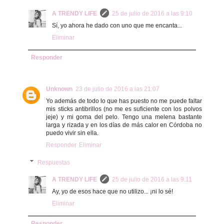
A TRENDY LIFE
25 de julio de 2016 a las 9:10
Sí, yo ahora he dado con uno que me encanta...
Eliminar
Responder
Unknown
23 de julio de 2016 a las 21:07
Yo además de todo lo que has puesto no me puede faltar
mis sticks antibrillos (no me es suficiente con los polvos
jeje) y mi goma del pelo. Tengo una melena bastante
larga y rizada y en los días de más calor en Córdoba no
puedo vivir sin ella.
Responder
Eliminar
Respuestas
A TRENDY LIFE
25 de julio de 2016 a las 9:11
Ay, yo de esos hace que no utilizo... ¡ni lo sé!
Eliminar
Responder