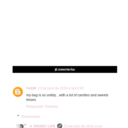
36 comentarios:
FelyM
23 de julio de 2016 a las 8:30
my bag is so untidy... with a lot of candies and sweets
kisses
Responder
Eliminar
Respuestas
A TRENDY LIFE
23 de julio de 2016 a las