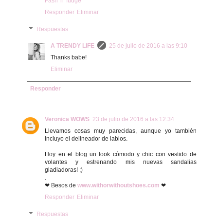
Fash 'n' fudge
Responder
Eliminar
Respuestas
A TRENDY LIFE
25 de julio de 2016 a las 9:10
Thanks babe!
Eliminar
Responder
Veronica WOWS
23 de julio de 2016 a las 12:34
Llevamos cosas muy parecidas, aunque yo también
incluyo el delineador de labios.
Hoy en el blog un look cómodo y chic con vestido de
volantes y estrenando mis nuevas sandalias
gladiadoras! ;)
.
❤ Besos de
www.withorwithoutshoes.com
❤
Responder
Eliminar
Respuestas