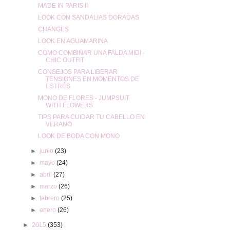
MADE IN PARIS II
LOOK CON SANDALIAS DORADAS
CHANGES
LOOK EN AGUAMARINA
CÓMO COMBINAR UNA FALDA MIDI -
CHIC OUTFIT
CONSEJOS PARA LIBERAR
TENSIONES EN MOMENTOS DE
ESTRÉS
MONO DE FLORES - JUMPSUIT
WITH FLOWERS
TIPS PARA CUIDAR TU CABELLO EN
VERANO
LOOK DE BODA CON MONO
►
junio
(23)
►
mayo
(24)
►
abril
(27)
►
marzo
(26)
►
febrero
(25)
►
enero
(26)
►
2015
(353)