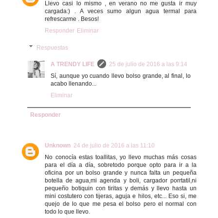
Llevo casi lo mismo , en verano no me gusta ir muy
cargada:) . A veces sumo algun agua termal para
refrescarme . Besos!
Responder
Eliminar
Respuestas
A TRENDY LIFE
25 de julio de 2016 a las 9:14
Sí, aunque yo cuando llevo bolso grande, al final, lo
acabo llenando...
Eliminar
Responder
Unknown
24 de julio de 2016 a las 11:10
No conocía estas toallitas, yo llevo muchas más cosas
para el día a día, sobretodo porque opto para ir a la
oficina por un bolso grande y nunca falta un pequeña
botella de agua,mi agenda y boli, cargador porrtatil,ni
pequeño botiquin con tiritas y demás y llevo hasta un
mini costutero con tijeras, aguja e hilos, etc... Eso si, me
quejo de lo que me pesa el bolso pero el normal con
todo lo que llevo.