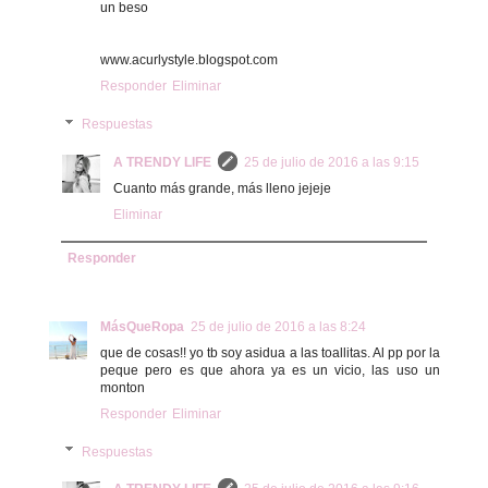
un beso
www.acurlystyle.blogspot.com
Responder
Eliminar
Respuestas
A TRENDY LIFE
25 de julio de 2016 a las 9:15
Cuanto más grande, más lleno jejeje
Eliminar
Responder
MásQueRopa
25 de julio de 2016 a las 8:24
que de cosas!! yo tb soy asidua a las toallitas. Al pp por la
peque pero es que ahora ya es un vicio, las uso un
monton
Responder
Eliminar
Respuestas