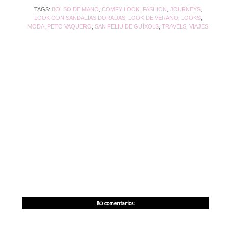
TAGS:
BOLSO DE MANO
,
COMFY LOOK
,
FASHION
,
JOURNEYS
,
LOOK CON SANDALIAS DORADAS
,
LOOK DE VERANO
,
LOOKS
,
MODA
,
PETO VAQUERO
,
SAN FELIU DE GUÍXOLS
,
TRAVELS
,
VIAJES
80 comentarios: