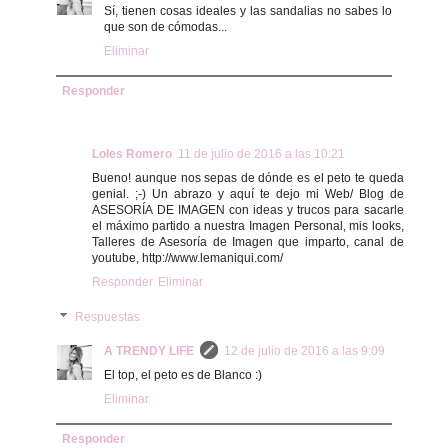
Sí, tienen cosas ideales y las sandalias no sabes lo
que son de cómodas...
Eliminar
Responder
Loles Romero
11 de julio de 2016 a las 10:21
Bueno! aunque nos sepas de dónde es el peto te queda
genial. ;-) Un abrazo y aquí te dejo mi Web/ Blog de
ASESORÍA DE IMAGEN con ideas y trucos para sacarle
el máximo partido a nuestra Imagen Personal, mis looks,
Talleres de Asesoría de Imagen que imparto, canal de
youtube, http://www.lemaniqui.com/
Responder
Eliminar
Respuestas
A TRENDY LIFE
12 de julio de 2016 a las 9:09
El top, el peto es de Blanco :)
Eliminar
Responder