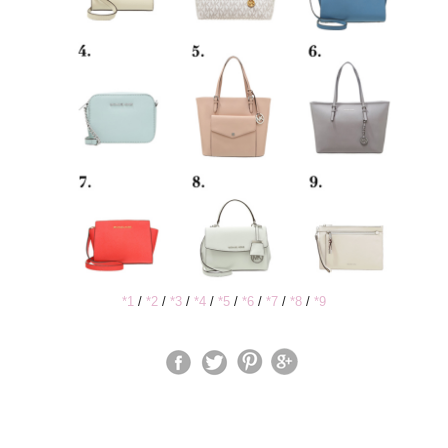
*1
/
*2
/
*3
/
*4
/
*5
/
*6
/
*7
/
*8
/
*9