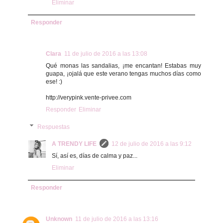
Eliminar
Responder
Clara
11 de julio de 2016 a las 13:08
Qué monas las sandalias, ¡me encantan! Estabas muy
guapa, ¡ojalá que este verano tengas muchos días como
ese! :)
http://verypink.vente-privee.com
Responder
Eliminar
Respuestas
A TRENDY LIFE
12 de julio de 2016 a las 9:12
Sí, así es, días de calma y paz...
Eliminar
Responder
Unknown
11 de julio de 2016 a las 13:16