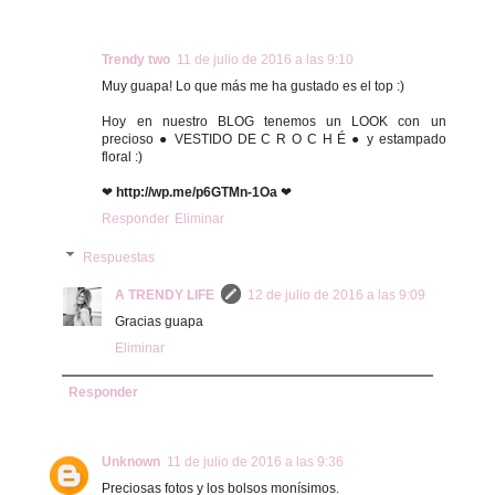
Trendy two
11 de julio de 2016 a las 9:10
Muy guapa! Lo que más me ha gustado es el top :)
Hoy en nuestro BLOG tenemos un LOOK con un
precioso ● VESTIDO DE C R O C H É ● y estampado
floral :)
❤
http://wp.me/p6GTMn-1Oa
❤
Responder
Eliminar
Respuestas
A TRENDY LIFE
12 de julio de 2016 a las 9:09
Gracias guapa
Eliminar
Responder
Unknown
11 de julio de 2016 a las 9:36
Preciosas fotos y los bolsos monísimos.