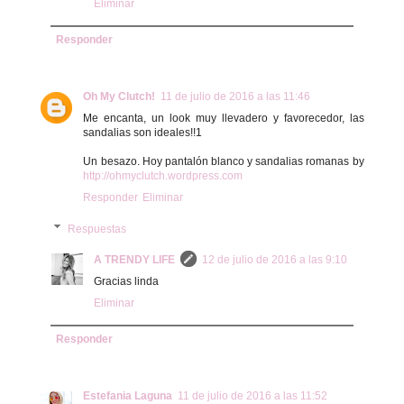
Eliminar
Responder
Oh My Clutch!
11 de julio de 2016 a las 11:46
Me encanta, un look muy llevadero y favorecedor, las
sandalias son ideales!!1
Un besazo. Hoy pantalón blanco y sandalias romanas by
http://ohmyclutch.wordpress.com
Responder
Eliminar
Respuestas
A TRENDY LIFE
12 de julio de 2016 a las 9:10
Gracias linda
Eliminar
Responder
Estefania Laguna
11 de julio de 2016 a las 11:52