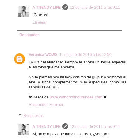
A TRENDY LIFE
12 de julio de 2016 a las 9:11
¡Gracias!
Eliminar
Responder
Veronica WOWS
11 de julio de 2016 a las 12:50
La luz del atardecer siempre le aporta un toque especial
a las fotos que me encanta.
No te pierdas hoy mi look con top de guipur y hombros al
aire...y unos complementos muy especiales como las
sandalias de IM ;)
.
❤ Besos de
www.withorwithoutshoes.com
❤
Responder
Eliminar
Respuestas
A TRENDY LIFE
12 de julio de 2016 a las 9:11
Sí, da esa paz que tanto nos gusta, ¿Verdad?