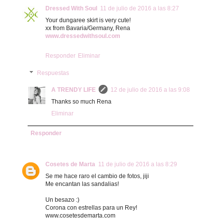
Dressed With Soul
11 de julio de 2016 a las 8:27
Your dungaree skirt is very cute!
xx from Bavaria/Germany, Rena
www.dressedwithsoul.com
Responder
Eliminar
Respuestas
A TRENDY LIFE
12 de julio de 2016 a las 9:08
Thanks so much Rena
Eliminar
Responder
Cosetes de Marta
11 de julio de 2016 a las 8:29
Se me hace raro el cambio de fotos, jiji
Me encantan las sandalias!
Un besazo :)
Corona con estrellas para un Rey!
www.cosetesdemarta.com