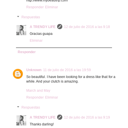
http://www.mybeautrip.com
Responder
Eliminar
Respuestas
A TRENDY LIFE
12 de julio de 2016 a las 9:18
Gracias guapa
Eliminar
Responder
Unknown
11 de julio de 2016 a las 19:59
So beautiful. I have been looking for a dress like that for a
while. And your clutch is amazing.
March and May
Responder
Eliminar
Respuestas
A TRENDY LIFE
12 de julio de 2016 a las 9:19
Thanks darling!