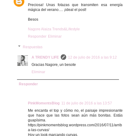
Preciosa! Unas fotazas que transmiten esa energía
mágica del verano..... ¡ideal el post!
Besos
Nagore Alaiza Trends&Lifestyle
Responder
Eliminar
Respuestas
A TRENDY LIFE
12 de julio de 2016 a las 9:12
Gracias Nagore, un besote
Eliminar
Responder
PinkMomentsBlog
11 de julio de 2016 a las 13:57
Me encanta el top y cómo no, el paisaje impresionante
que hace que las fotos sean aún más bonitas. Estás
guapísima.
https://pinkmomentsblog.wordpress.com/2016/07/11/arrib
a-las-curvas/
Hoy un look marcando curvas.