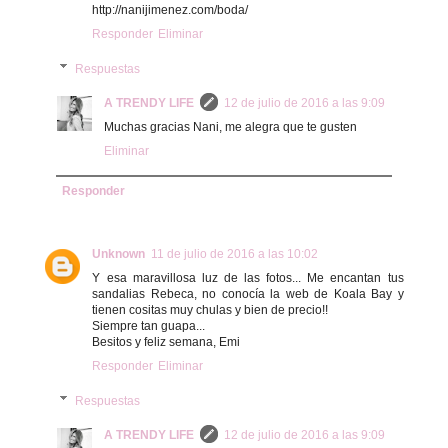
http://nanijimenez.com/boda/
Responder
Eliminar
Respuestas
A TRENDY LIFE
12 de julio de 2016 a las 9:09
Muchas gracias Nani, me alegra que te gusten
Eliminar
Responder
Unknown
11 de julio de 2016 a las 10:02
Y esa maravillosa luz de las fotos... Me encantan tus
sandalias Rebeca, no conocía la web de Koala Bay y
tienen cositas muy chulas y bien de precio!!
Siempre tan guapa...
Besitos y feliz semana, Emi
Responder
Eliminar
Respuestas
A TRENDY LIFE
12 de julio de 2016 a las 9:09