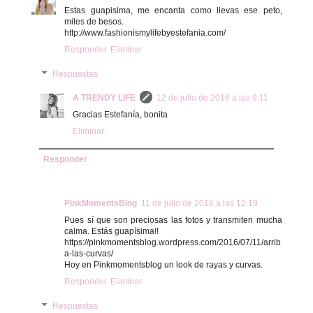
Estas guapisima, me encanta como llevas ese peto,
miles de besos.
http://www.fashionismylifebyestefania.com/
Responder
Eliminar
Respuestas
A TRENDY LIFE
12 de julio de 2016 a las 9:11
Gracias Estefanía, bonita
Eliminar
Responder
PinkMomentsBlog
11 de julio de 2016 a las 12:19
Pues sí que son preciosas las fotos y transmiten mucha
calma. Estás guapísima!!
https://pinkmomentsblog.wordpress.com/2016/07/11/arrib
a-las-curvas/
Hoy en Pinkmomentsblog un look de rayas y curvas.
Responder
Eliminar
Respuestas