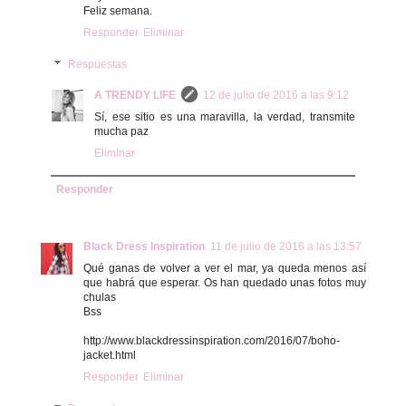
Feliz semana.
Responder
Eliminar
Respuestas
A TRENDY LIFE
12 de julio de 2016 a las 9:12
Sí, ese sitio es una maravilla, la verdad, transmite
mucha paz
Eliminar
Responder
Black Dress Inspiration
11 de julio de 2016 a las 13:57
Qué ganas de volver a ver el mar, ya queda menos así
que habrá que esperar. Os han quedado unas fotos muy
chulas
Bss
http://www.blackdressinspiration.com/2016/07/boho-
jacket.html
Responder
Eliminar