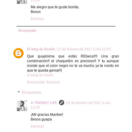
13:04
Me alegro que te guste bonita.
Besos
Eliminar
Responder
El blog de Renée
22 de febrero de 2017 a las 11:53
Que guapisima que estás REbeca!!!! Una gran
combinación!! el chaquetón es precioso!! Y tu aunque
insiste que el color negro no te va mucho yo te nsisto en
que te queda genial!!!
el blog de renée
Responder
Eliminar
Respuestas
A TRENDY LIFE
22 de febrero de 2017 a las
13:05
¡Mil gracias Maribel!
Besos guapa
Eliminar