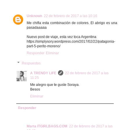
Unknown
22 de febrero de 2017 a las 10:16
Me chifla esta combinación de colores. El abrigo es una
pasadaaaaa
Nuevo post de viaje, esta vez toca Argentina
https://simplysory.wordpress.com/2017/02/22/patagonia-
part-5-perito-moreno/
Responder
Eliminar
Respuestas
A TRENDY LIFE
22 de febrero de 2017 a las
11:25
Me alegro que te guste Soraya.
Besos
Eliminar
Responder
Marta ITGIRLBAGS.COM
22 de febrero de 2017 a las