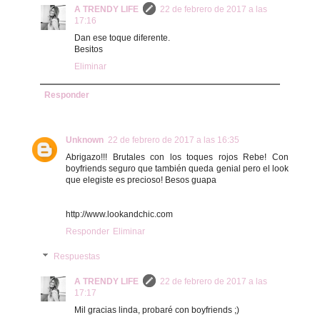
A TRENDY LIFE
22 de febrero de 2017 a las
17:16
Dan ese toque diferente.
Besitos
Eliminar
Responder
Unknown
22 de febrero de 2017 a las 16:35
Abrigazo!!! Brutales con los toques rojos Rebe! Con
boyfriends seguro que también queda genial pero el look
que elegiste es precioso! Besos guapa
http://www.lookandchic.com
Responder
Eliminar
Respuestas
A TRENDY LIFE
22 de febrero de 2017 a las
17:17
Mil gracias linda, probaré con boyfriends ;)