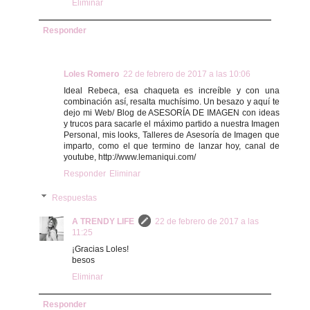
Eliminar
Responder
Loles Romero
22 de febrero de 2017 a las 10:06
Ideal Rebeca, esa chaqueta es increíble y con una
combinación así, resalta muchísimo. Un besazo y aquí te
dejo mi Web/ Blog de ASESORÍA DE IMAGEN con ideas
y trucos para sacarle el máximo partido a nuestra Imagen
Personal, mis looks, Talleres de Asesoría de Imagen que
imparto, como el que termino de lanzar hoy, canal de
youtube, http://www.lemaniqui.com/
Responder
Eliminar
Respuestas
A TRENDY LIFE
22 de febrero de 2017 a las
11:25
¡Gracias Loles!
besos
Eliminar
Responder