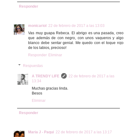
Responder
monicariol
22 de febrero de 2017 a las 13:03
Vas muy guapa Rebeca. El abrigo es una pasada, creo
que además de con negro, con unos vaqueros y algo
blanco debe sentar genial. Me quedo con el toque rojo
de los labios, precioso!
Responder
Eliminar
Respuestas
A TRENDY LIFE
22 de febrero de 2017 a las
13:34
Muchas gracias linda.
Besos
Eliminar
Responder
Maria J - Paqui
22 de febrero de 2017 a las 13:17