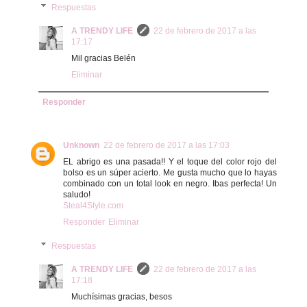
Respuestas
A TRENDY LIFE
22 de febrero de 2017 a las
17:17
Mil gracias Belén
Eliminar
Responder
Unknown
22 de febrero de 2017 a las 17:03
EL abrigo es una pasada!! Y el toque del color rojo del
bolso es un súper acierto. Me gusta mucho que lo hayas
combinado con un total look en negro. Ibas perfecta! Un
saludo!
Steal4Style.com
Responder
Eliminar
Respuestas
A TRENDY LIFE
22 de febrero de 2017 a las
17:18
Muchísimas gracias, besos