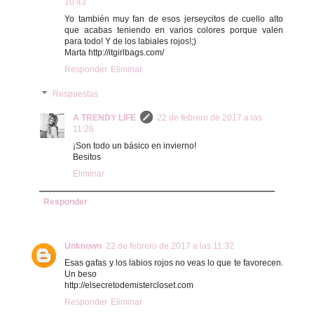
10:43
Yo también muy fan de esos jerseycitos de cuello alto
que acabas teniendo en varios colores porque valen
para todo! Y de los labiales rojos!;)
Marta http://itgirlbags.com/
Responder
Eliminar
Respuestas
A TRENDY LIFE
22 de febrero de 2017 a las
11:26
¡Son todo un básico en invierno!
Besitos
Eliminar
Responder
Unknown
22 de febrero de 2017 a las 11:32
Esas gafas y los labios rojos no veas lo que te favorecen.
Un beso
http://elsecretodemistercloset.com
Responder
Eliminar