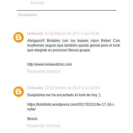
Eliminar
Responder
Unknown
22 de febrero de 2017 a las 16:35
Abrigazo!!! Brutales con los toques rojos Rebe! Con
boyfriends seguro que también queda genial pero el look
que elegiste es precioso! Besos guapa
http://www.lookandchic.com
Responder
Eliminar
Unknown
22 de febrero de 2017 a las 16:56
Guapísima me ha encantado el look de hoy :)
https://lotofdots.wordpress.com/2017/02/21/fw-17-18-i-
nyfw/
Besos
Responder
Eliminar