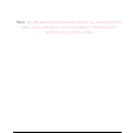
TAGS:
080
,
080 BARCELONA FASHION
,
BOLSO YSL
,
FASHION
,
LONG
HAIR
,
LOOK CON FALDA
,
LOOK EN BLANCO Y NEGRO
,
LOOK
SOFISTICADO
,
LOOKS
,
MODA