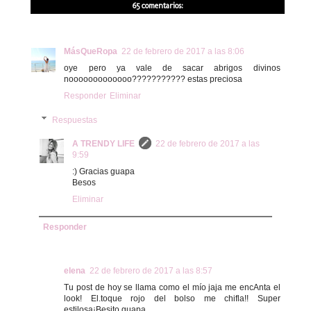
65 comentarios:
MásQueRopa
22 de febrero de 2017 a las 8:06
oye pero ya vale de sacar abrigos divinos
nooooooooooooo??????????? estas preciosa
Responder
Eliminar
Respuestas
A TRENDY LIFE
22 de febrero de 2017 a las
9:59
:) Gracias guapa
Besos
Eliminar
Responder
elena
22 de febrero de 2017 a las 8:57
Tu post de hoy se llama como el mío jaja me encAnta el
look! El.toque rojo del bolso me chifla!! Super
estilosa¡Besito guapa