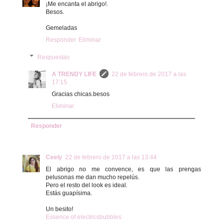
¡Me encanta el abrigo!.
Besos.
Gemeladas
Responder
Eliminar
Respuestas
A TRENDY LIFE
22 de febrero de 2017 a las
17:15
Gracias chicas.besos
Eliminar
Responder
Ceely
22 de febrero de 2017 a las 13:44
El abrigo no me convence, es que las prengas
pelusonas me dan mucho repelús.
Pero el resto del look es ideal.
Estás guapísima.
Un besito!
Essence of electricsbubbles