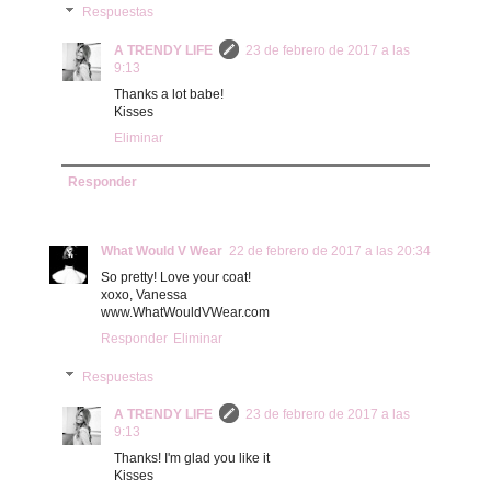
Respuestas
A TRENDY LIFE
23 de febrero de 2017 a las
9:13
Thanks a lot babe!
Kisses
Eliminar
Responder
What Would V Wear
22 de febrero de 2017 a las 20:34
So pretty! Love your coat!
xoxo, Vanessa
www.WhatWouldVWear.com
Responder
Eliminar
Respuestas
A TRENDY LIFE
23 de febrero de 2017 a las
9:13
Thanks! I'm glad you like it
Kisses