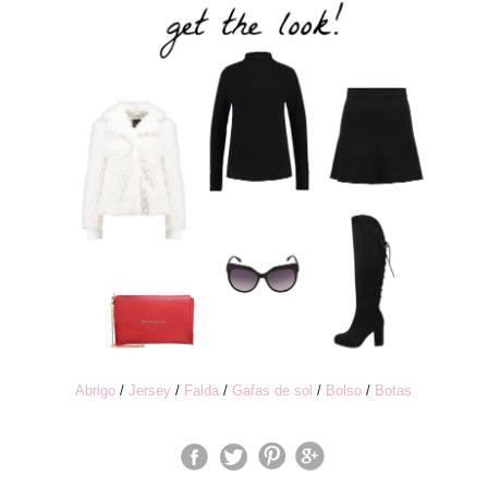
Abrigo
/
Jersey
/
Falda
/
Gafas de sol
/
Bolso
/
Botas