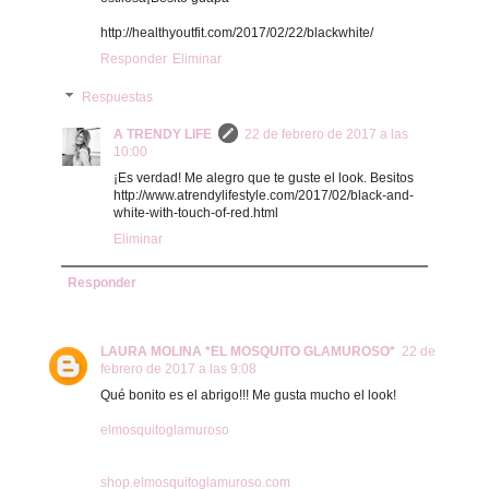
http://healthyoutfit.com/2017/02/22/blackwhite/
Responder
Eliminar
Respuestas
A TRENDY LIFE
22 de febrero de 2017 a las
10:00
¡Es verdad! Me alegro que te guste el look. Besitos
http://www.atrendylifestyle.com/2017/02/black-and-
white-with-touch-of-red.html
Eliminar
Responder
LAURA MOLINA *EL MOSQUITO GLAMUROSO*
22 de
febrero de 2017 a las 9:08
Qué bonito es el abrigo!!! Me gusta mucho el look!
elmosquitoglamuroso
shop.elmosquitoglamuroso.com