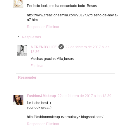
Perfecto look, me ha encantado todo. Besos
http://www.creacionesmila.com/2017/02/diseno-de-novia-
n7.html
Responder
Eliminar
Respuestas
A TRENDY LIFE
22 de febrero de 2017 a las
18:36
Muchas gracias Mila,besos
Eliminar
Responder
Fashion&Makeup
22 de febrero de 2017 a las 18:39
fur is the best :)
you look great:)
http://fashionmakeup-czarnulaxyz.blogspot.com/
Responder
Eliminar