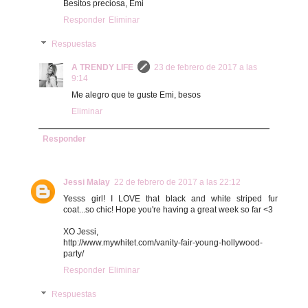
Besitos preciosa, Emi
Responder
Eliminar
Respuestas
A TRENDY LIFE
23 de febrero de 2017 a las
9:14
Me alegro que te guste Emi, besos
Eliminar
Responder
Jessi Malay
22 de febrero de 2017 a las 22:12
Yesss girl! I LOVE that black and white striped fur
coat...so chic! Hope you're having a great week so far <3
XO Jessi,
http://www.mywhitet.com/vanity-fair-young-hollywood-
party/
Responder
Eliminar
Respuestas