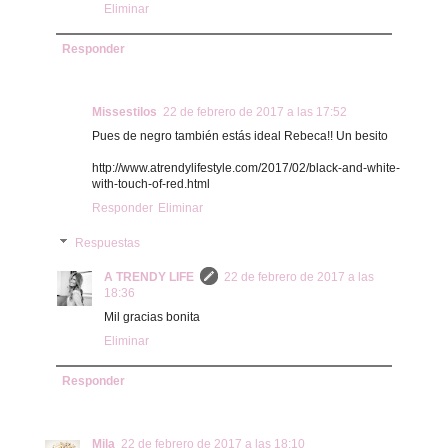
Eliminar
Responder
Missestilos
22 de febrero de 2017 a las 17:52
Pues de negro también estás ideal Rebeca!! Un besito
http://www.atrendylifestyle.com/2017/02/black-and-white-
with-touch-of-red.html
Responder
Eliminar
Respuestas
A TRENDY LIFE
22 de febrero de 2017 a las
18:36
Mil gracias bonita
Eliminar
Responder
Mila
22 de febrero de 2017 a las 18:10