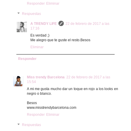
Responder
Eliminar
Respuestas
A TRENDY LIFE
22 de febrero de 2017 a las
17:16
Es verdad ;)
Me alegro que te guste el resto.Besos
Eliminar
Responder
Miss trendy Barcelona
22 de febrero de 2017 a las
15:54
A mi me gusta mucho dar un toque en rojo a los looks en
negro o blanco.
Besos
www.misstrendybarcelona.com
Responder
Eliminar
Respuestas