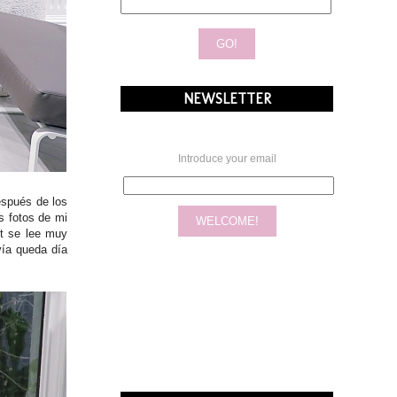
NEWSLETTER
Introduce your email
espués de los
s fotos de mi
st se lee muy
vía queda día