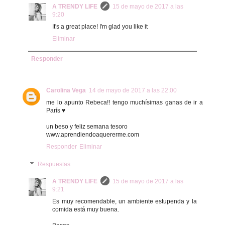
A TRENDY LIFE
15 de mayo de 2017 a las
9:20
It's a great place! I'm glad you like it
Eliminar
Responder
Carolina Vega
14 de mayo de 2017 a las 22:00
me lo apunto Rebeca!! tengo muchísimas ganas de ir a
París ♥
un beso y feliz semana tesoro
www.aprendiendoaquererme.com
Responder
Eliminar
Respuestas
A TRENDY LIFE
15 de mayo de 2017 a las
9:21
Es muy recomendable, un ambiente estupenda y la
comida está muy buena.