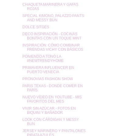
CHAQUETA MARINERA Y GAFAS
ROJAS
SPECIAL KIMONO, PALAZZO PANTS
AND MESSY BUN
DOLCE SITGES
DECO INSPIRACIÓN - COCINAS
BONITAS CON UN TOQUE MINT
INSPIRACIÓN: CÓMO COMBINAR
PRENDAS VICHY CON BÁSICOS
PONIENDO A TONO LA
#NEWTRENDYHOME
PRIMAVERA INFLUENCER EN
PUERTO VENECIA
PRONOVIAS FASHION SHOW
PARIS TEXAS - DONDE COMER EN
PARÍS
NUEVO VÍDEO EN YOUTUBE - MIS
FAVORITOS DEL MES
VIVIR SIN AZÚCAR - FOTOS EN
BIQUINI Y BAÑADOR
LOOK CON CÁRDIGAN Y MESSY
BUN
JERSEY MARINERO Y PANTALONES
PIRATA AZULES