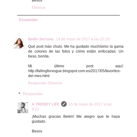
Besos
Eliminar
Responder
Belén Serrano.
14 de mayo de 2017 a las 22:10
Qué post más chulo. Me ha gustado muchísimo la gama
de colores de las fotos y cómo están enfocadas. Un
beso, bonita.
Mi último post aquí:
http://fallingforvogue.blogspot.com.es/2017/05/favoritos-
del-mes.html
Responder
Eliminar
Respuestas
A TRENDY LIFE
15 de mayo de 2017 a las
9:21
¡Muchas gracias Belén! Me alegro que te haya
gustado.
Besos