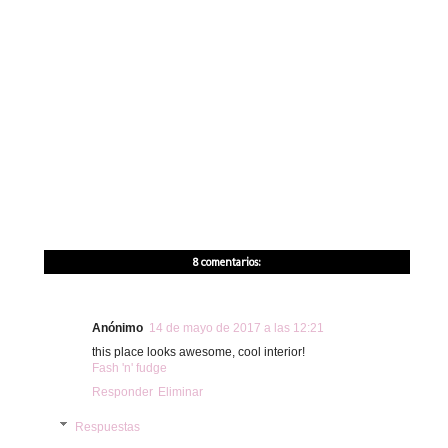
8 comentarios:
Anónimo
14 de mayo de 2017 a las 12:21
this place looks awesome, cool interior!
Fash 'n' fudge
Responder
Eliminar
Respuestas