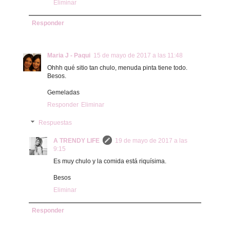
Eliminar
Responder
Maria J - Paqui
15 de mayo de 2017 a las 11:48
Ohhh qué sitio tan chulo, menuda pinta tiene todo.
Besos.
Gemeladas
Responder
Eliminar
Respuestas
A TRENDY LIFE
19 de mayo de 2017 a las
9:15
Es muy chulo y la comida está riquísima.
Besos
Eliminar
Responder