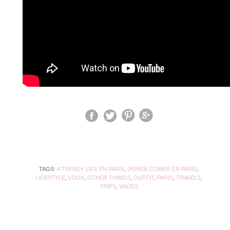
TAGS:
A TRENDY LIFE EN PARIS
,
DONDE COMER EN PARÍS
,
LIFESTYLE
,
LOOK
,
OTHER THINGS
,
OUTFIT
,
PARIS
,
TRAVELS
,
TRIPS
,
VIAJES