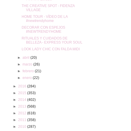
THE CREATIVE SPOT - FIDENZA
VILLAGE
HOME TOUR - VÍDEO DE LA
#newtrendyhome
DECORAR CON ESPEJOS
#NEWTRENDYHOME
RITUALES Y CUIDADOS DE
BELLEZA - EXPRESS YOUR SOUL
LOOK LADY CHIC CON FALDA MIDI
►
abril
(20)
►
marzo
(26)
►
febrero
(21)
►
enero
(22)
►
2016
(284)
►
2015
(353)
►
2014
(402)
►
2013
(568)
►
2012
(618)
►
2011
(358)
►
2010
(287)