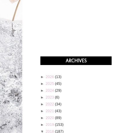
ARCHIVES
►
2026
(13)
►
2025
(45)
►
2024
(29)
►
2023
(6)
►
2022
(34)
►
2021
(43)
►
2020
(89)
►
2019
(153)
▼
2018
(187)