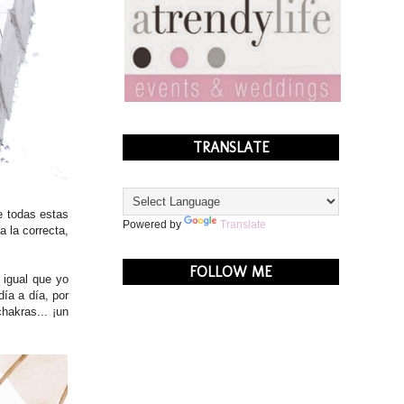
TRANSLATE
e todas estas
Powered by
Translate
 la correcta,
FOLLOW ME
 igual que yo
ía a día, por
hakras... ¡un