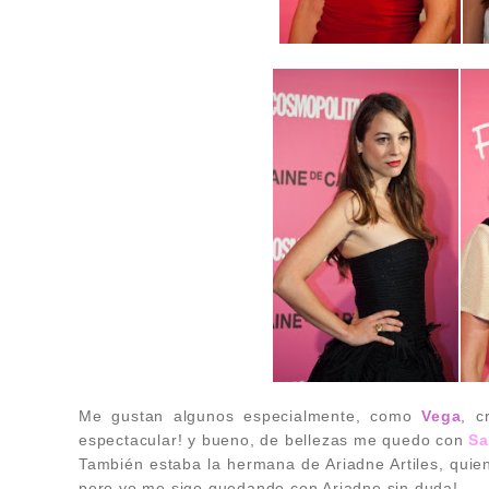
Me gustan algunos especialmente, como
Vega
, c
espectacular! y bueno, de bellezas me quedo con
Sa
También estaba la hermana de Ariadne Artiles, quie
pero yo me sigo quedando con Ariadne sin duda!.