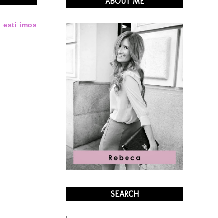
ABOUT ME
s
estilimos
SEARCH