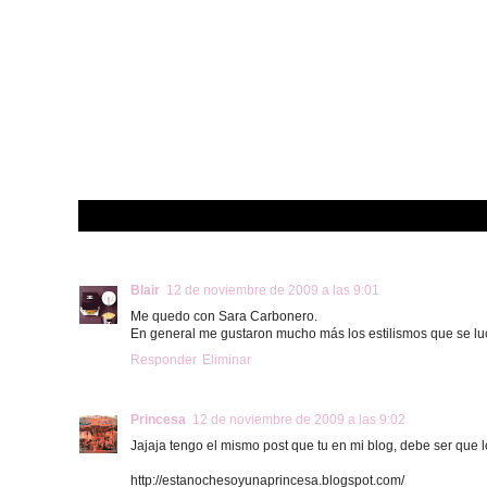
Blair
12 de noviembre de 2009 a las 9:01
Me quedo con Sara Carbonero.
En general me gustaron mucho más los estilismos que se lu
Responder
Eliminar
Princesa
12 de noviembre de 2009 a las 9:02
Jajaja tengo el mismo post que tu en mi blog, debe ser que 
http://estanochesoyunaprincesa.blogspot.com/