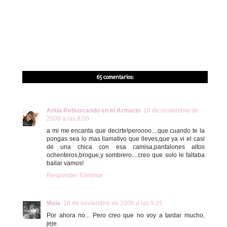
65 comentarios:
Antía Rebuscando en el Armario
16 de noviembre de
2009 a las 9:06
a mi me encanta que decirte!peroooo....que cuando te la
pongas sea lo mas llamativo que lleves,que ya vi el casi
de una chica con esa camisa,pantalones altos
ochenteros,brogue,y sombrero....creo que solo le faltaba
bailar vamos!
Responder
Eliminar
Maia
16 de noviembre de 2009 a las 9:25
Por ahora no... Pero creo que no voy a tardar mucho,
jeje.