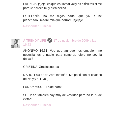
PATRICIA: jejeje, es que es llamativa! y es difícil resistirse
porque parece muy bien hecha...
ESTEFANÍA: no me digas nada, que ya la he
planchado...madre mía qué horror!!! jejejeje
Responder
Eliminar
A TRENDY LIFE
17 de noviembre de 2009 a las
16:43
ANÓNIMO 16.31. Veo que aunque nos empujen, no
necesitamos a nadie para comprar, jejeje no soy la
única!!!
CRISTINA: Gracias guapa
IZARO: Esta es de Zara también. Me pasó con el chaleco
de Naty y el tuyo ;)
LUNA Y MISS T: Es de Zara!
SHEII: Yo también soy muy de vestidos pero no lo pude
evitar!
Responder
Eliminar