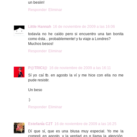
un besiin!
Responder
Eliminar
Little Hannah
16 de noviembre de 2009 a las 16:06
todavía no he caído pero si encuentro una tan bonita
como ésta... probablemente! y tu viaje a Londres?
Muchos besos!
Responder
Eliminar
P@TRICI@
16 de noviembre de 2009 a las 16:11
Sí yo caí tb. en agosto la ví y me hice con ella no me
pude resistir.
Un beso
:)
Responder
Eliminar
Estefanía C2T
16 de noviembre de 2009 a las 16:25
Dí que sí, que es una blusa muy especial. Yo me la
compré en agosto, y la verdad es q llama la atención.