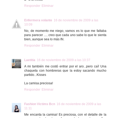
Responder
Eliminar
Enfermera volante
16 de noviembre de 2009 a las
10:09
No, de momento me niego, vamos es lo que me faltaba
para parecer ..... creo que cada uno sabe lo que le sienta
bien, aunque sea lo más IN.
Responder
Eliminar
Laetitia
16 de noviembre de 2009 a las 10:37
A mi también me costó entrar por el aro...pero caí! Una
chaqueta con hombreras que la estoy sacando mucho
partido...Kisses
La camisa preciosa!
Responder
Eliminar
Fashion Victims Bcn
16 de noviembre de 2009 a las
11:11
Me encanta la camisa! Es preciosa, con el detalle de la