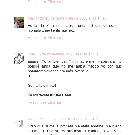
Responder
Eliminar
Marlango
16 de noviembre de 2009 a las 14:13
Es la de Zara que cuesta unos 50 euros? es una
monada... me tienta mucho...
Responder
Eliminar
Tina
16 de noviembre de 2009 a las 14:18
aaaiss!! Yo también caí! Y mi madre me miraba rarísimo
porqué anda que no me había metido yo con sus
hombreras cuando era más jovencita...
:)
Genial la camisa!
Besos desde Kill the Heel!
Responder
Eliminar
MOLI
16 de noviembre de 2009 a las 14:39
Creo que si me la probara me vería enorme, me niego
todavia :). Eso si, es preciosa la camisa, a ver si la