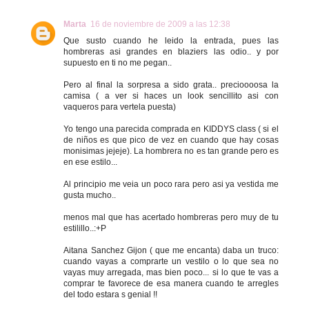
Marta
16 de noviembre de 2009 a las 12:38
Que susto cuando he leido la entrada, pues las
hombreras asi grandes en blaziers las odio.. y por
supuesto en ti no me pegan..
Pero al final la sorpresa a sido grata.. precioooosa la
camisa ( a ver si haces un look sencillito asi con
vaqueros para vertela puesta)
Yo tengo una parecida comprada en KIDDYS class ( si el
de niños es que pico de vez en cuando que hay cosas
monisimas jejeje). La hombrera no es tan grande pero es
en ese estilo...
Al principio me veia un poco rara pero asi ya vestida me
gusta mucho..
menos mal que has acertado hombreras pero muy de tu
estilillo..:+P
Aitana Sanchez Gijon ( que me encanta) daba un truco:
cuando vayas a comprarte un vestilo o lo que sea no
vayas muy arregada, mas bien poco... si lo que te vas a
comprar te favorece de esa manera cuando te arregles
del todo estara s genial !!