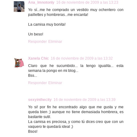
Ana_Imnotonly
16 de noviembre de 2009 a las 13:23
Yo sí...me he comprado un vestido muy ochentero con
paillettes y hombreras...me encanta!
La camisa muy bonita!
Un beso!
Responder
Eliminar
Xanela Chic
16 de noviembre de 2009 a las 13:32
Claro que he sucumbido... la tengo igualita... esta
semana la pongo en mi blog...
Bss...
Responder
Eliminar
sexyinthecity
16 de noviembre de 2009 a las 13:39
Yo si! por fin he encontrado algo que me gusta y me
queda bien ;) aunque no tiene demasiada hombrera, es
bastante sutil.
La camisa es preciosa, y como tú dices creo que con un
vaquero te quedará ideal ;)
Bsos!