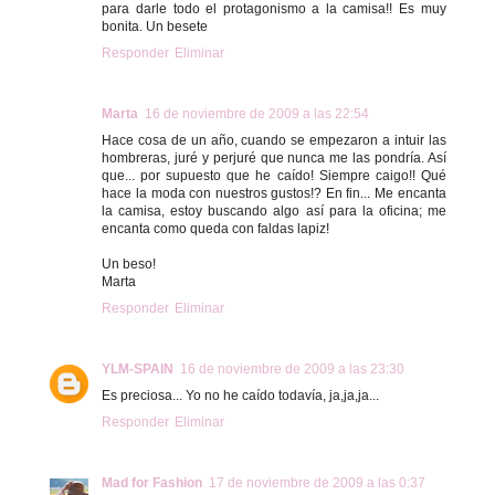
para darle todo el protagonismo a la camisa!! Es muy
bonita. Un besete
Responder
Eliminar
Marta
16 de noviembre de 2009 a las 22:54
Hace cosa de un año, cuando se empezaron a intuir las
hombreras, juré y perjuré que nunca me las pondría. Así
que... por supuesto que he caído! Siempre caigo!! Qué
hace la moda con nuestros gustos!? En fin... Me encanta
la camisa, estoy buscando algo así para la oficina; me
encanta como queda con faldas lapiz!
Un beso!
Marta
Responder
Eliminar
YLM-SPAIN
16 de noviembre de 2009 a las 23:30
Es preciosa... Yo no he caído todavía, ja,ja,ja...
Responder
Eliminar
Mad for Fashion
17 de noviembre de 2009 a las 0:37