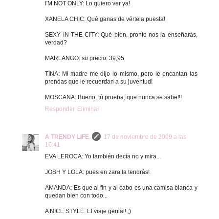
I'M NOT ONLY: Lo quiero ver ya!
XANELA CHIC: Qué ganas de vértela puesta!
SEXY IN THE CITY: Qué bien, pronto nos la enseñarás,
verdad?
MARLANGO: su precio: 39,95
TINA: Mi madre me dijo lo mismo, pero le encantan las
prendas que le recuerdan a su juventud!
MOSCANA: Bueno, tú prueba, que nunca se sabe!!!
Responder
Eliminar
A TRENDY LIFE
17 de noviembre de 2009 a las
16:41
EVA LEROCA: Yo también decía no y mira...
JOSH Y LOLA: pues en zara la tendrás!
AMANDA: Es que al fin y al cabo es una camisa blanca y
quedan bien con todo...
A NICE STYLE: El viaje genial! ;)