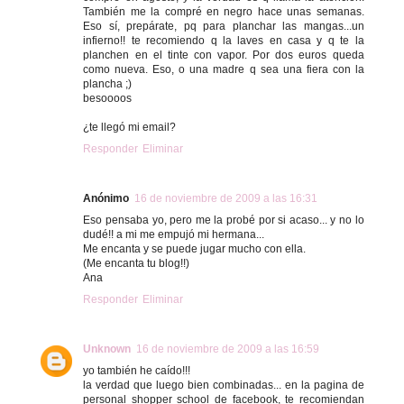
También me la compré en negro hace unas semanas.
Eso sí, prepárate, pq para planchar las mangas...un
infierno!! te recomiendo q la laves en casa y q te la
planchen en el tinte con vapor. Por dos euros queda
como nueva. Eso, o una madre q sea una fiera con la
plancha ;)
besoooos
¿te llegó mi email?
Responder
Eliminar
Anónimo
16 de noviembre de 2009 a las 16:31
Eso pensaba yo, pero me la probé por si acaso... y no lo
dudé!! a mi me empujó mi hermana...
Me encanta y se puede jugar mucho con ella.
(Me encanta tu blog!!)
Ana
Responder
Eliminar
Unknown
16 de noviembre de 2009 a las 16:59
yo también he caído!!!
la verdad que luego bien combinadas... en la pagina de
personal shopper school de facebook, te recomiendan