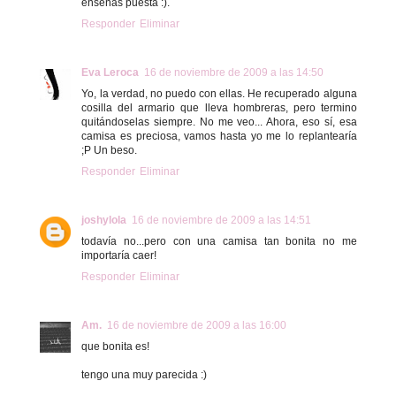
enseñas puesta :).
Responder
Eliminar
Eva Leroca
16 de noviembre de 2009 a las 14:50
Yo, la verdad, no puedo con ellas. He recuperado alguna
cosilla del armario que lleva hombreras, pero termino
quitándoselas siempre. No me veo... Ahora, eso sí, esa
camisa es preciosa, vamos hasta yo me lo replantearía
;P Un beso.
Responder
Eliminar
joshylola
16 de noviembre de 2009 a las 14:51
todavía no...pero con una camisa tan bonita no me
importaría caer!
Responder
Eliminar
Am.
16 de noviembre de 2009 a las 16:00
que bonita es!
tengo una muy parecida :)