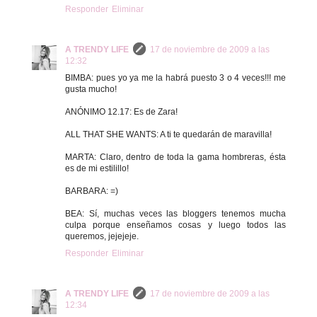
Responder
Eliminar
A TRENDY LIFE
17 de noviembre de 2009 a las
12:32
BIMBA: pues yo ya me la habrá puesto 3 o 4 veces!!! me
gusta mucho!
ANÓNIMO 12.17: Es de Zara!
ALL THAT SHE WANTS: A ti te quedarán de maravilla!
MARTA: Claro, dentro de toda la gama hombreras, ésta
es de mi estilillo!
BARBARA: =)
BEA: Sí, muchas veces las bloggers tenemos mucha
culpa porque enseñamos cosas y luego todos las
queremos, jejejeje.
Responder
Eliminar
A TRENDY LIFE
17 de noviembre de 2009 a las
12:34