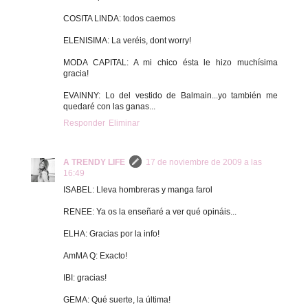
COSITA LINDA: todos caemos
ELENISIMA: La veréis, dont worry!
MODA CAPITAL: A mi chico ésta le hizo muchísima
gracia!
EVAINNY: Lo del vestido de Balmain...yo también me
quedaré con las ganas...
Responder
Eliminar
A TRENDY LIFE
17 de noviembre de 2009 a las
16:49
ISABEL: Lleva hombreras y manga farol
RENEE: Ya os la enseñaré a ver qué opináis...
ELHA: Gracias por la info!
AmMA Q: Exacto!
IBI: gracias!
GEMA: Qué suerte, la última!