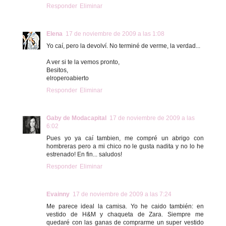
Responder
Eliminar
Elena
17 de noviembre de 2009 a las 1:08
Yo caí, pero la devolví. No terminé de verme, la verdad...
A ver si te la vemos pronto,
Besitos,
elroperoabierto
Responder
Eliminar
Gaby de Modacapital
17 de noviembre de 2009 a las
6:02
Pues yo ya caí tambien, me compré un abrigo con
hombreras pero a mi chico no le gusta nadita y no lo he
estrenado! En fin... saludos!
Responder
Eliminar
Evainny
17 de noviembre de 2009 a las 7:24
Me parece ideal la camisa. Yo he caido también: en
vestido de H&M y chaqueta de Zara. Siempre me
quedaré con las ganas de comprarme un super vestido