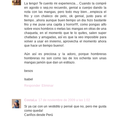
La tengo! Te cuento mi experiencia.... Cuando la compré
en agosto o sep,no recuerdo, genial a cuerpo dando la
nota con las mangas, pero todo muy bien....empieza el
frio y con chaleco de pelo, ok genial, justo para el
tiempo...ahora aunque buen tiempo un dia hizo bastante
frio y me puse una capita y horror!!!!, como pongas alfo
sobre esos hombros o metas las mangas en otras de una
chaqueta, en el momento que te lo quites, salen super
chafadas y arrugadas, así es que la veo imposible para
volver a usar en invierno, aprovecha el momento ahora
que hace un tiempo bueno!.
Aún así es preciosa y la adoro, porque hombreras
hombreras no son como las de los ochenta son unas
mangas jamón que dan un estilazo.
besos
Isabel
Responder
Eliminar
CostaLu
17 de noviembre de 2009 a las 1:02
Si ya cai con un vestidito y pensé que no, pero me gusta
como queda!
Cariños desde Perú