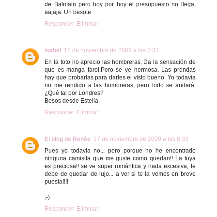
de Balmain pero hoy por hoy el presupuesto no llega,
aajaja. Un besote
Responder
Eliminar
isabel
17 de noviembre de 2009 a las 7:37
En la foto no aprecio las hombreras. Da la sensación de
que es manga farol.Pero se ve hermosa. Las prendas
hay que probarlas para darles el visto bueno. Yo todavía
no me rendido a las hombreras, pero todo se andará.
¿Qué tal por Londres?
Besos desde Estella.
Responder
Eliminar
El blog de Renée
17 de noviembre de 2009 a las 8:33
Pues yo todavia no... pero porque no he encontrado
ninguna camisita que me guste como quedan!! La tuya
es preciosa!! se ve super romántica y nada excesiva, te
debe de quedar de lujo... a ver si te la vemos en breve
puesta!!!!
;-)
Responder
Eliminar