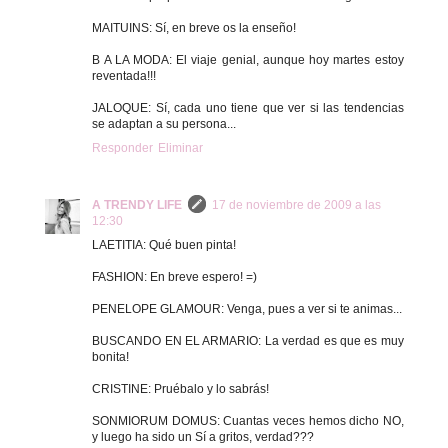
MAITUINS: Sí, en breve os la enseño!
B A LA MODA: El viaje genial, aunque hoy martes estoy
reventada!!!
JALOQUE: Sí, cada uno tiene que ver si las tendencias
se adaptan a su persona...
Responder
Eliminar
A TRENDY LIFE
17 de noviembre de 2009 a las
12:30
LAETITIA: Qué buen pinta!
FASHION: En breve espero! =)
PENELOPE GLAMOUR: Venga, pues a ver si te animas...
BUSCANDO EN EL ARMARIO: La verdad es que es muy
bonita!
CRISTINE: Pruébalo y lo sabrás!
SONMIORUM DOMUS: Cuantas veces hemos dicho NO,
y luego ha sido un Sí a gritos, verdad???