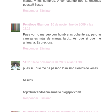
manga y los hombros. A ver cuándo nos la enseñas
puesta!! Besos
Responder
Eliminar
Penélope Glamour
16 de noviembre de 2009 a las
11:12
Pues yo no me veo con hombreras ochenteras, pero tu
camisa es más de manga farol... Así que sí que me
animaría. Es preciosa.
Responder
Eliminar
*AS*
16 de noviembre de 2009 a las 11:30
pues si....que me ha pasado lo mismo cientos de veces....
besitos
_____________
http://buscandoenmiarmario.blogspot.com/
Responder
Eliminar