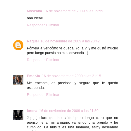
Moscana
16 de noviembre de 2009 a las 19:59
ooo ideal!
Responder
Eliminar
Raquel
16 de noviembre de 2009 a las 20:42
Póntela a ver cómo te queda. Yo la vi y me gustó mucho
pero luego puesta no me convenció :-(
Responder
Eliminar
EmerJa
16 de noviembre de 2009 a las 21:15
Me encanta, es preciosa y seguro que te queda
estupenda.
Responder
Eliminar
lorena
16 de noviembre de 2009 a las 21:50
Jejejej claro que he caido! pero tengo claro que no
pienso llenar mi armario, ya tengo una prenda y he
cumplido. La blusita es una monada, estoy deseando