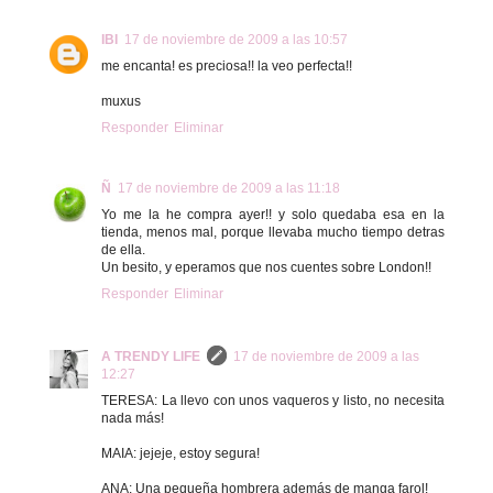
IBI
17 de noviembre de 2009 a las 10:57
me encanta! es preciosa!! la veo perfecta!!
muxus
Responder
Eliminar
Ñ
17 de noviembre de 2009 a las 11:18
Yo me la he compra ayer!! y solo quedaba esa en la
tienda, menos mal, porque llevaba mucho tiempo detras
de ella.
Un besito, y eperamos que nos cuentes sobre London!!
Responder
Eliminar
A TRENDY LIFE
17 de noviembre de 2009 a las
12:27
TERESA: La llevo con unos vaqueros y listo, no necesita
nada más!
MAIA: jejeje, estoy segura!
ANA: Una pequeña hombrera además de manga farol!