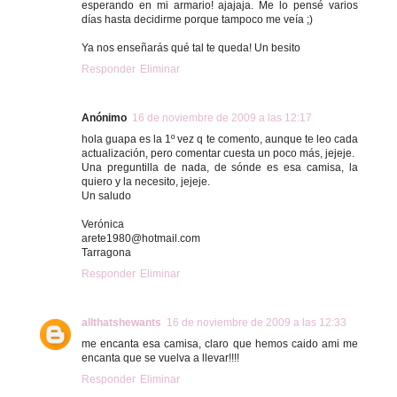
esperando en mi armario! ajajaja. Me lo pensé varios
días hasta decidirme porque tampoco me veía ;)
Ya nos enseñarás qué tal te queda! Un besito
Responder
Eliminar
Anónimo
16 de noviembre de 2009 a las 12:17
hola guapa es la 1º vez q te comento, aunque te leo cada
actualización, pero comentar cuesta un poco más, jejeje.
Una preguntilla de nada, de sónde es esa camisa, la
quiero y la necesito, jejeje.
Un saludo
Verónica
arete1980@hotmail.com
Tarragona
Responder
Eliminar
allthatshewants
16 de noviembre de 2009 a las 12:33
me encanta esa camisa, claro que hemos caido ami me
encanta que se vuelva a llevar!!!!
Responder
Eliminar