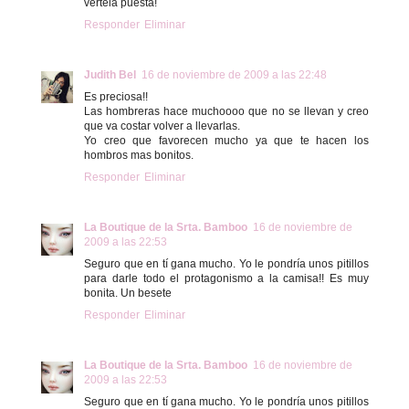
vertela puesta!
Responder
Eliminar
Judith Bel
16 de noviembre de 2009 a las 22:48
Es preciosa!!
Las hombreras hace muchoooo que no se llevan y creo
que va costar volver a llevarlas.
Yo creo que favorecen mucho ya que te hacen los
hombros mas bonitos.
Responder
Eliminar
La Boutique de la Srta. Bamboo
16 de noviembre de
2009 a las 22:53
Seguro que en tí gana mucho. Yo le pondría unos pitillos
para darle todo el protagonismo a la camisa!! Es muy
bonita. Un besete
Responder
Eliminar
La Boutique de la Srta. Bamboo
16 de noviembre de
2009 a las 22:53
Seguro que en tí gana mucho. Yo le pondría unos pitillos