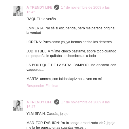
A TRENDY LIFE
17 de noviembre de 2009 a las
16:45
RAQUEL: lo veréis
EMMERJA: No sé si estupenda, pero me parece original,
la verdad.
LORENA: Pues como yo, ya hemos hecho los deberes.
JUDITH BEL: A mí me chocó bastante, sobre todo cuando
de pequeña le quitaba las hombreras a todo...
LA BOUTIQUE DE LA STRA, BAMBOO: Me encanta con
vaqueros...
MARTA: ummm, con faldas lapiz no la veo en mí...
Responder
Eliminar
A TRENDY LIFE
17 de noviembre de 2009 a las
16:47
YLM-SPAIN: Caerás, jejeje.
MAD FOR FASHION: Ya la tengo amortizada eh? jejeje,
me la he puesto unas cuantas veces...