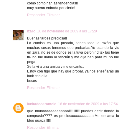
cómo combinar las tendencias!!
muy buena entrada por cierto!
Responder
Eliminar
izaro
16 de noviembre de 2009 a las 17:29
Buenas tardes preciosa!!
La camisa es una pasada, tienes toda la razón que
muchas cosas tenemos que probarlas.Yo cuando la vis
en zara, no se de donde es la tuya peroninditex las tiene
tb- no me llamo la tención y me dije bah para mi no me
pega..
Se la vi a una amiga y me encantó..
Estoy con tigo que hay que probar, ya nos enseñarás un
look con ella.
besos
Responder
Eliminar
lunitadecaramelo
16 de noviembre de 2009 a las 17:54
que monaaaaaaaaaaaaa!!!!!!!!!!!! puedes decir donde la
compraste???? es preciosaaaaaaaaaaa.Me encanta tu
blog guapa!!!!!!
Responder
Eliminar