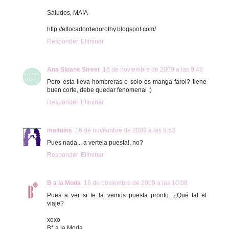
Saludos, MAIA
http://eltocadordedorothy.blogspot.com/
Responder
Eliminar
Ana Sloane Street
16 de noviembre de 2009 a las 9:49
Pero esta lleva hombreras o solo es manga farol? tiene
buen corte, debe quedar fenomenal ;)
Responder
Eliminar
maituins
16 de noviembre de 2009 a las 9:53
Pues nada... a vertela puesta!, no?
Responder
Eliminar
B a la Moda
16 de noviembre de 2009 a las 10:08
Pues a ver si te la vemos puesta pronto. ¿Qué tal el
viaje?
xoxo
B* a la Moda