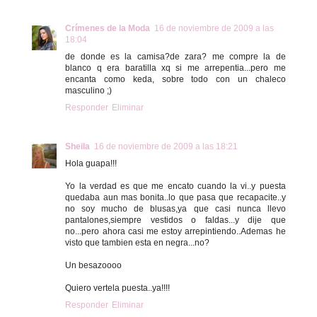
Crímenes de la Moda
16 de noviembre de 2009 a las
18:04
de donde es la camisa?de zara? me compre la de
blanco q era baratilla xq si me arrepentia...pero me
encanta como keda, sobre todo con un chaleco
masculino ;)
Responder
Eliminar
Sheila
16 de noviembre de 2009 a las 18:21
Hola guapa!!!
Yo la verdad es que me encato cuando la vi..y puesta
quedaba aun mas bonita..lo que pasa que recapacite..y
no soy mucho de blusas,ya que casi nunca llevo
pantalones,siempre vestidos o faldas...y dije que
no...pero ahora casi me estoy arrepintiendo..Ademas he
visto que tambien esta en negra...no?
Un besazoooo
Quiero vertela puesta..ya!!!!
Responder
Eliminar