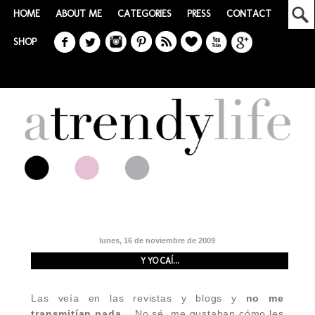
HOME
ABOUT ME
CATEGORIES
PRESS
CONTACT
SHOP
lunes, 16 de noviembre de 2009
Y YO CAÍ...
Las veía en las revistas y blogs y
no me
transmitían nada
... No sé, me gustaban cómo les