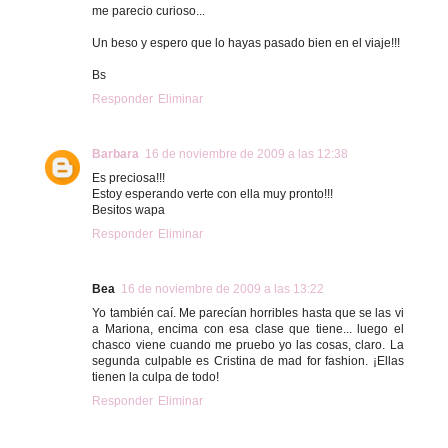
me parecio curioso...
Un beso y espero que lo hayas pasado bien en el viaje!!!
Bs
Responder
Eliminar
Barbara
16 de noviembre de 2009 a las 12:38
Es preciosa!!!
Estoy esperando verte con ella muy pronto!!!
Besitos wapa
Responder
Eliminar
Bea
16 de noviembre de 2009 a las 13:22
Yo también caí. Me parecían horribles hasta que se las vi
a Mariona, encima con esa clase que tiene... luego el
chasco viene cuando me pruebo yo las cosas, claro. La
segunda culpable es Cristina de mad for fashion. ¡Ellas
tienen la culpa de todo!
Responder
Eliminar