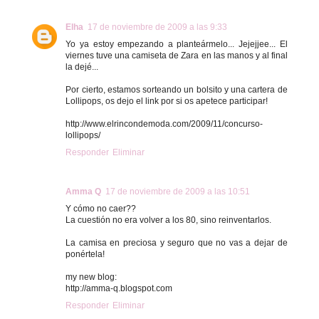
Elha
17 de noviembre de 2009 a las 9:33
Yo ya estoy empezando a planteármelo... Jejejjee... El
viernes tuve una camiseta de Zara en las manos y al final
la dejé...
Por cierto, estamos sorteando un bolsito y una cartera de
Lollipops, os dejo el link por si os apetece participar!
http://www.elrincondemoda.com/2009/11/concurso-
lollipops/
Responder
Eliminar
Amma Q
17 de noviembre de 2009 a las 10:51
Y cómo no caer??
La cuestión no era volver a los 80, sino reinventarlos.
La camisa en preciosa y seguro que no vas a dejar de
ponértela!
my new blog:
http://amma-q.blogspot.com
Responder
Eliminar