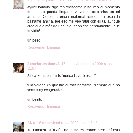
my little keyhole
16 de noviembre de 2009 a las 11:36
ayyy!! todavia sigo resistiendome y no veo el momento
en el que pueda llegar a volver a aceptarlas en mi
armario. Como herencia maternal tengo una espalda
bastante ancha, por eso me veo fatal con ellas, aunque
creo que a más de una le quedan estupendamente... que
envidia!
un beso
Responder
Eliminar
Somniorum domuS
16 de noviembre de 2009 a las
11:57
Sí, caí y me comí mis "nunca llevaré eso..."
y la verdad es que me gustan bastante...siempre que no
sean muy exageradas...
un besito
Responder
Eliminar
ANA
16 de noviembre de 2009 a las 12:12
Yo también caí!!! Aún no la he estrenado pero ahí está