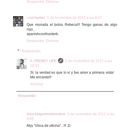
Responder
Eliminar
cool hunter
5 de noviembre de 2012 a las 8:47
Que monada el bolso Rebeca!!! Tengo ganas de algo
rojo...
spanishcoolhunterb.
Responder
Eliminar
Respuestas
A TRENDY LIFE
5 de noviembre de 2012 a las
18:53
Sí, la verdad es que lo vi y fue amor a primera vista!
Me encanta!!!
Eliminar
Responder
knockingonfshionsdoor
5 de noviembre de 2012 a las
8:48
Myy "chica de oficina"...!!! ;D