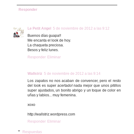
Responder
Le Petit Angel
5 de noviembre de 2012 a las 9:12
Buenos días guapa!!
Me encanta el look de hoy.
La chaqueta preciosa.
Besos y feliz lunes.
Responder
Eliminar
Wallstriz
5 de noviembre de 2012 a las 9:14
Los zapatos no nos acaban de convencer, pero el resto
del look es super acertado! nada mejor que unos pitillos
super ajustados, un bonito abrigo y un toque de color en
uñas y labios... muy femenina.
xoxo
http://wallstriz.wordpress.com
Responder
Eliminar
Respuestas