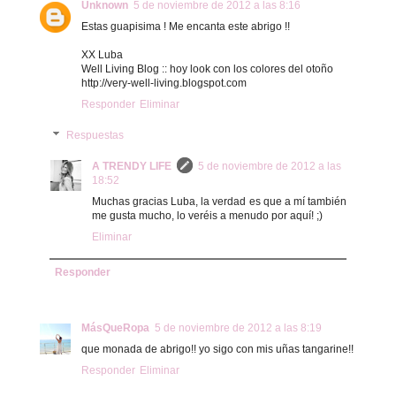
Unknown
5 de noviembre de 2012 a las 8:16
Estas guapisima ! Me encanta este abrigo !!
XX Luba
Well Living Blog :: hoy look con los colores del otoño
http://very-well-living.blogspot.com
Responder
Eliminar
Respuestas
A TRENDY LIFE
5 de noviembre de 2012 a las
18:52
Muchas gracias Luba, la verdad es que a mí también
me gusta mucho, lo veréis a menudo por aquí! ;)
Eliminar
Responder
MásQueRopa
5 de noviembre de 2012 a las 8:19
que monada de abrigo!! yo sigo con mis uñas tangarine!!
Responder
Eliminar