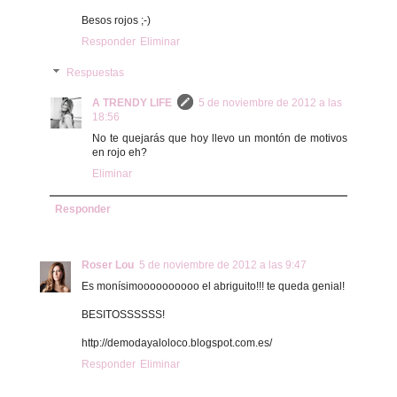
Besos rojos ;-)
Responder
Eliminar
Respuestas
A TRENDY LIFE
5 de noviembre de 2012 a las
18:56
No te quejarás que hoy llevo un montón de motivos
en rojo eh?
Eliminar
Responder
Roser Lou
5 de noviembre de 2012 a las 9:47
Es monísimoooooooooo el abriguito!!! te queda genial!
BESITOSSSSSS!
http://demodayaloloco.blogspot.com.es/
Responder
Eliminar