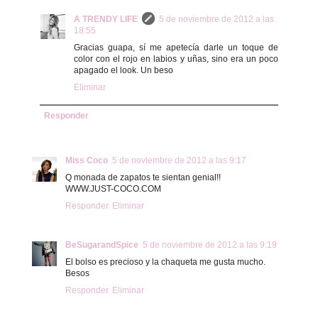
A TRENDY LIFE
5 de noviembre de 2012 a las
18:55
Gracias guapa, sí me apetecía darle un toque de
color con el rojo en labios y uñas, sino era un poco
apagado el look. Un beso
Eliminar
Responder
Miss Coco
5 de noviembre de 2012 a las 9:17
Q monada de zapatos te sientan genial!!
WWW.JUST-COCO.COM
Responder
Eliminar
BeSugarandSpice
5 de noviembre de 2012 a las 9:19
El bolso es precioso y la chaqueta me gusta mucho.
Besos
Responder
Eliminar