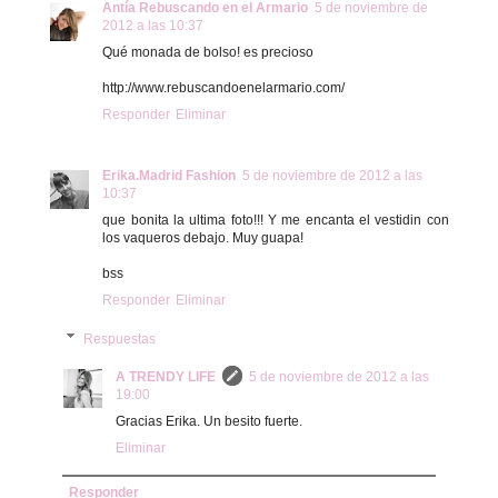
Antía Rebuscando en el Armario
5 de noviembre de
2012 a las 10:37
Qué monada de bolso! es precioso
http://www.rebuscandoenelarmario.com/
Responder
Eliminar
Erika.Madrid Fashion
5 de noviembre de 2012 a las
10:37
que bonita la ultima foto!!! Y me encanta el vestidin con
los vaqueros debajo. Muy guapa!
bss
Responder
Eliminar
Respuestas
A TRENDY LIFE
5 de noviembre de 2012 a las
19:00
Gracias Erika. Un besito fuerte.
Eliminar
Responder