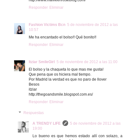
Responder
Eliminar
Fashion Victims Bcn
5 de noviembre de 2012 a las
10:57
Me ha encantado el bolso!! Qué bonito!!
Responder
Eliminar
Itziar SmileGirl
5 de noviembre de 2012 a las 11:00
El bolso y la chaqueta lo que mas me gusta!
Que pena que os hiciera mal tiempo.
Por Madrid la verdad es que no paro de llover
Besos
itziar
http://thegoandsmile.blogspot.com.es/
Responder
Eliminar
Respuestas
A TRENDY LIFE
5 de noviembre de 2012 a las
19:00
Lo bueno es que hemos estado allí con solazo, a