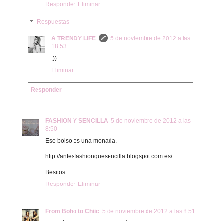
Responder
Eliminar
Respuestas
A TRENDY LIFE
5 de noviembre de 2012 a las
18:53
;))
Eliminar
Responder
FASHION Y SENCILLA
5 de noviembre de 2012 a las
8:50
Ese bolso es una monada.
http://antesfashionquesencilla.blogspot.com.es/
Besitos.
Responder
Eliminar
From Boho to Chiic
5 de noviembre de 2012 a las 8:51