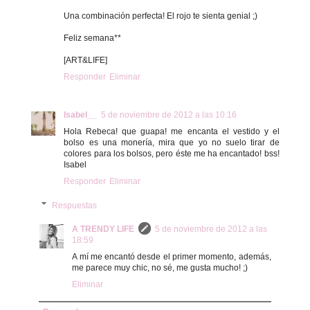
Una combinación perfecta! El rojo te sienta genial ;)
Feliz semana**
[ART&LIFE]
Responder
Eliminar
Isabel__
5 de noviembre de 2012 a las 10:16
Hola Rebeca! que guapa! me encanta el vestido y el
bolso es una monería, mira que yo no suelo tirar de
colores para los bolsos, pero éste me ha encantado! bss!
Isabel
Responder
Eliminar
Respuestas
A TRENDY LIFE
5 de noviembre de 2012 a las
18:59
A mí me encantó desde el primer momento, además,
me parece muy chic, no sé, me gusta mucho! ;)
Eliminar