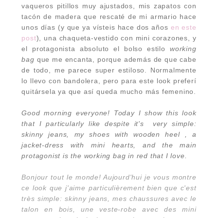
vaqueros pitillos muy ajustados, mis zapatos con
tacón de madera que rescaté de mi armario hace
unos días (y que ya vísteis hace dos años
en este
post
), una chaqueta-vestido con mini corazones, y
el protagonista absoluto el bolso estilo
working
bag
que me encanta, porque además de que cabe
de todo, me parece super estiloso. Normalmente
lo llevo con bandolera, pero para este look preferí
quitársela ya que así queda mucho más femenino.
Good morning everyone! Today I show this look
that I particularly like despite it's very simple:
skinny jeans, my shoes with wooden heel , a
jacket-dress with mini hearts, and the main
protagonist is the working bag in red that I love.
Bonjour tout le monde! Aujourd'hui je vous montre
ce look que j'aime particulièrement bien que c'est
très simple: skinny jeans, mes chaussures avec le
talon en bois, une veste-robe avec des mini