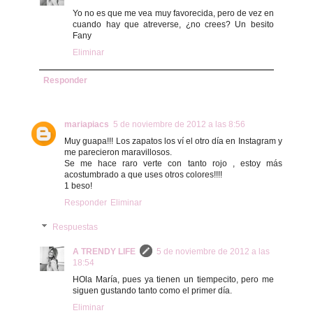
Yo no es que me vea muy favorecida, pero de vez en
cuando hay que atreverse, ¿no crees? Un besito
Fany
Eliminar
Responder
mariapiacs
5 de noviembre de 2012 a las 8:56
Muy guapa!!! Los zapatos los ví el otro día en Instagram y
me parecieron maravillosos.
Se me hace raro verte con tanto rojo , estoy más
acostumbrado a que uses otros colores!!!!
1 beso!
Responder
Eliminar
Respuestas
A TRENDY LIFE
5 de noviembre de 2012 a las
18:54
HOla María, pues ya tienen un tiempecito, pero me
siguen gustando tanto como el primer día.
Eliminar