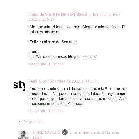
Laura de VISTETE DE SONRISAS
5 de noviembre de
2012 a las 8:53
¡Me encanta el toque del rojo! Alegra cualquier look. El
bolso es precioso.
¡Feliz comienzo de Semana!
Laura
http://vistetedesonrisas.blogspot.com.es/
Responder
Eliminar
Fany
5 de noviembre de 2012 a las 8:54
pero que chuliiisimo el bolso me encanta!!! Y que te
puedo decir... No pueden sentar los labios en rojo mejor
de lo que te quedan a ti te favorecen muchiiiisimo. Mas
guapisima imposible... Muaaaaa
Responder
Eliminar
Respuestas
A TRENDY LIFE
5 de noviembre de 2012 a las
18:54