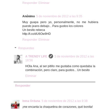
Responder
Eliminar
Anónimo
5 de noviembre de 2012 a las 9:35
Muy guapa pero yo, personalmente, no me hubiera
puesto jeans debajo... Para gustos los colores
Un besito rebeca
http://t.co/dU6Ow9HD
Responder
Eliminar
Respuestas
A TRENDY LIFE
5 de noviembre de 2012 a las
18:56
HOla Ana, al ser pitillo me gustaba como quedaba la
combinación, pero claro, para gustos... Un besito
Eliminar
Responder
Inma Orduna
5 de noviembre de 2012 a las 9:38
¡me encanta la chaquetina de corazones, qué bonita!