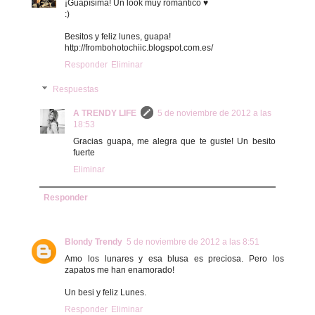
¡Guapísima! Un look muy romántico ♥
:)
Besitos y feliz lunes, guapa!
http://frombohotochiic.blogspot.com.es/
Responder
Eliminar
Respuestas
A TRENDY LIFE
5 de noviembre de 2012 a las
18:53
Gracias guapa, me alegra que te guste! Un besito
fuerte
Eliminar
Responder
Blondy Trendy
5 de noviembre de 2012 a las 8:51
Amo los lunares y esa blusa es preciosa. Pero los
zapatos me han enamorado!
Un besi y feliz Lunes.
Responder
Eliminar