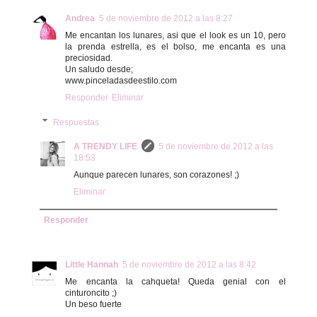
Andrea
5 de noviembre de 2012 a las 8:27
Me encantan los lunares, asi que el look es un 10, pero
la prenda estrella, es el bolso, me encanta es una
preciosidad.
Un saludo desde;
www.pinceladasdeestilo.com
Responder
Eliminar
Respuestas
A TRENDY LIFE
5 de noviembre de 2012 a las
18:53
Aunque parecen lunares, son corazones! ;)
Eliminar
Responder
Little Hannah
5 de noviembre de 2012 a las 8:42
Me encanta la cahqueta! Queda genial con el
cinturoncito ;)
Un beso fuerte