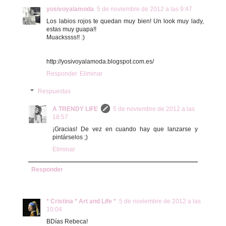
yosivoyalamoda
5 de noviembre de 2012 a las 9:47
Los labios rojos te quedan muy bien! Un look muy lady,
estas muy guapa!!
Muackssss!! :)
http://yosivoyalamoda.blogspot.com.es/
Responder
Eliminar
Respuestas
A TRENDY LIFE
5 de noviembre de 2012 a las
18:57
¡Gracias! De vez en cuando hay que lanzarse y
pintárselos ;)
Eliminar
Responder
* Cristina * Art and Life *
5 de noviembre de 2012 a las
10:04
BDías Rebeca!