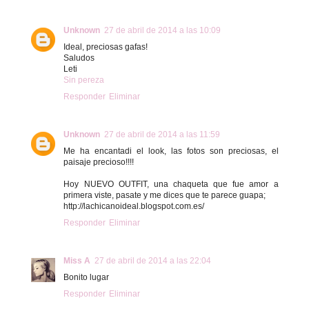
Unknown
27 de abril de 2014 a las 10:09
Ideal, preciosas gafas!
Saludos
Leti
Sin pereza
Responder
Eliminar
Unknown
27 de abril de 2014 a las 11:59
Me ha encantadi el look, las fotos son preciosas, el
paisaje precioso!!!!
Hoy NUEVO OUTFIT, una chaqueta que fue amor a
primera viste, pasate y me dices que te parece guapa;
http://lachicanoideal.blogspot.com.es/
Responder
Eliminar
Miss A
27 de abril de 2014 a las 22:04
Bonito lugar
Responder
Eliminar