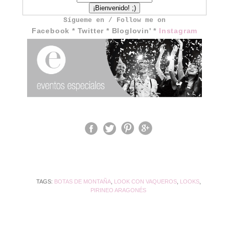
Sígueme en / Follow me on
Facebook
*
Twitter
*
Bloglovin'
*
Instagram
TAGS:
BOTAS DE MONTAÑA
,
LOOK CON VAQUEROS
,
LOOKS
,
PIRINEO ARAGONÉS