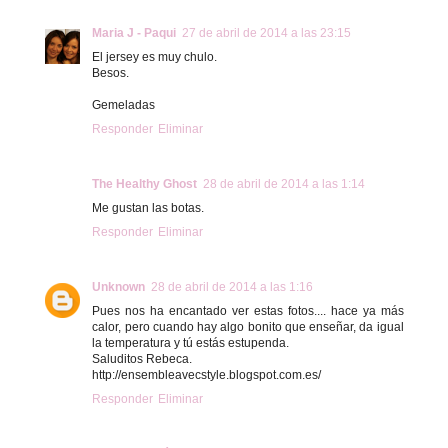
Maria J - Paqui
27 de abril de 2014 a las 23:15
El jersey es muy chulo.
Besos.
Gemeladas
Responder
Eliminar
The Healthy Ghost
28 de abril de 2014 a las 1:14
Me gustan las botas.
Responder
Eliminar
Unknown
28 de abril de 2014 a las 1:16
Pues nos ha encantado ver estas fotos.... hace ya más
calor, pero cuando hay algo bonito que enseñar, da igual
la temperatura y tú estás estupenda.
Saluditos Rebeca.
http://ensembleavecstyle.blogspot.com.es/
Responder
Eliminar