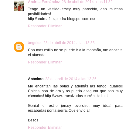
Andrea Fernández
28 de abril de 2014 a las 11:32
Tengo un vestido-jersey muy parecido, dan muchas
posibilidades!
http://andreafdezpiedra.blogspot.com.es/
Responder
Eliminar
ángeles
28 de abril de 2014 a las 13:33
Con mas estilo no se puede ir a la montaña, me encanta
el atuendo.
Responder
Eliminar
Anónimo
28 de abril de 2014 a las 13:35
Me encantan las botas y además las tengo iguales!!
Chicas, son de ara y os puedo asegurar que son muy
cómodas! http://www.aracalzados.com/inicio.html
Genial el estilo jersey oversize, muy ideal para
escapadas por la sierra. Qué envidia!
Besos
Responder
Eliminar