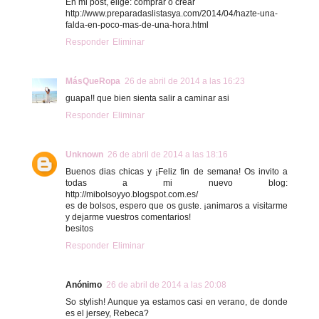
En mi post, elige: comprar o crear
http://www.preparadaslistasya.com/2014/04/hazte-una-
falda-en-poco-mas-de-una-hora.html
Responder
Eliminar
MásQueRopa
26 de abril de 2014 a las 16:23
guapa!! que bien sienta salir a caminar asi
Responder
Eliminar
Unknown
26 de abril de 2014 a las 18:16
Buenos dias chicas y ¡Feliz fin de semana! Os invito a
todas a mi nuevo blog:
http://mibolsoyyo.blogspot.com.es/
es de bolsos, espero que os guste. ¡animaros a visitarme
y dejarme vuestros comentarios!
besitos
Responder
Eliminar
Anónimo
26 de abril de 2014 a las 20:08
So stylish! Aunque ya estamos casi en verano, de donde
es el jersey, Rebeca?