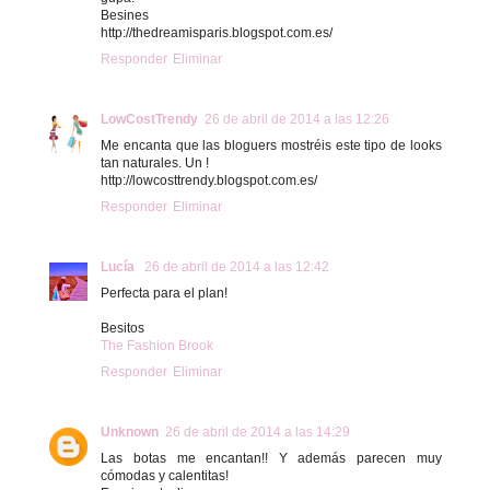
Besines
http://thedreamisparis.blogspot.com.es/
Responder
Eliminar
LowCostTrendy
26 de abril de 2014 a las 12:26
Me encanta que las bloguers mostréis este tipo de looks
tan naturales. Un !
http://lowcosttrendy.blogspot.com.es/
Responder
Eliminar
Lucía
26 de abril de 2014 a las 12:42
Perfecta para el plan!
Besitos
The Fashion Brook
Responder
Eliminar
Unknown
26 de abril de 2014 a las 14:29
Las botas me encantan!! Y además parecen muy
cómodas y calentitas!