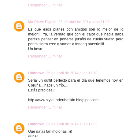
Responder
Eliminar
Ma Place Pigalle
26 de abril de 2014 a las 11:07
Es que esos planes con amigos son lo mejor de lo
mejor!!!! Ya, la verdad que con el calor que hacia daba
pereza pensar en ponerse jerséis de cuello vuelto pero
por mi tierra creo q vamos a tener q hacerlo!!!!
Un beso
Responder
Eliminar
Unknown
26 de abril de 2014 a las 11:18
Sería un outfit perfecto para el día que tenemos hoy en
Coruña... hace un frío....
Estás preciosa!!!
http://www.styleundertheskin.blogspot.com
Responder
Eliminar
Unknown
26 de abril de 2014 a las 11:53
Qué gafas tan molonas :)))
gupa!