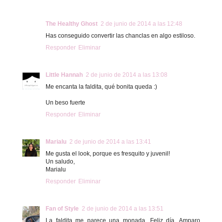
The Healthy Ghost
2 de junio de 2014 a las 12:48
Has conseguido convertir las chanclas en algo estiloso.
Responder
Eliminar
Little Hannah
2 de junio de 2014 a las 13:08
Me encanta la faldita, qué bonita queda :)
Un beso fuerte
Responder
Eliminar
Marialu
2 de junio de 2014 a las 13:41
Me gusta el look, porque es fresquito y juvenil!
Un saludo,
Marialu
Responder
Eliminar
Fan of Style
2 de junio de 2014 a las 13:51
La faldita me parece una monada. Feliz día, Amparo