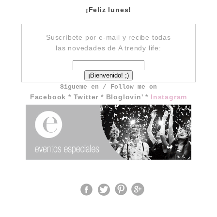
¡Feliz lunes!
Suscríbete por e-mail y recibe todas
las novedades de A trendy life:
Sígueme en / Follow me on
Facebook
*
Twitter
*
Bloglovin'
*
Instagram