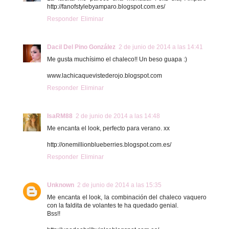
http://fanofstylebyamparo.blogspot.com.es/
Responder
Eliminar
Dacil Del Pino González
2 de junio de 2014 a las 14:41
Me gusta muchísimo el chaleco!! Un beso guapa :)
www.lachicaquevistederojo.blogspot.com
Responder
Eliminar
IsaRM88
2 de junio de 2014 a las 14:48
Me encanta el look, perfecto para verano. xx
http://onemillionblueberries.blogspot.com.es/
Responder
Eliminar
Unknown
2 de junio de 2014 a las 15:35
Me encanta el look, la combinación del chaleco vaquero
con la faldita de volantes te ha quedado genial.
Bss!!