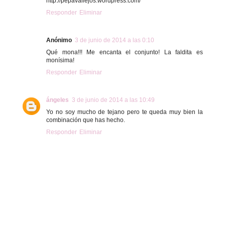
http://pepavallejos.wordpress.com/
Responder
Eliminar
Anónimo
3 de junio de 2014 a las 0:10
Qué mona!!! Me encanta el conjunto! La faldita es
monísima!
Responder
Eliminar
ángeles
3 de junio de 2014 a las 10:49
Yo no soy mucho de tejano pero te queda muy bien la
combinación que has hecho.
Responder
Eliminar