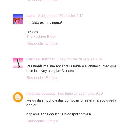
Lucía
2 de junio de 2014 a las 9:13
La falda es muy mona!
Besitos
The Fashion Brook
Responder
Eliminar
Carmen Hummer
2 de junio de 2014 a las 9:18
Vas monísima, me encanta la falda y el chaleco. creo que
este te lo voy a copiar. Muacks
Responder
Eliminar
melange boutique
2 de junio de 2014 a las 9:19
Me gustan mucho estas composiciones el chaleco queda
genial
http://melange-boutique.blogspot.com.es/
Responder
Eliminar