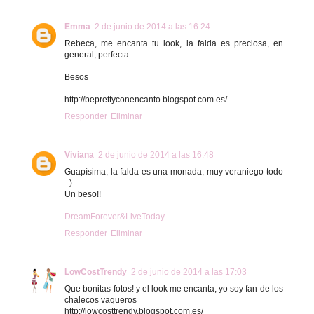
Emma
2 de junio de 2014 a las 16:24
Rebeca, me encanta tu look, la falda es preciosa, en
general, perfecta.
Besos
http://beprettyconencanto.blogspot.com.es/
Responder
Eliminar
Viviana
2 de junio de 2014 a las 16:48
Guapísima, la falda es una monada, muy veraniego todo
=)
Un beso!!
DreamForever&LiveToday
Responder
Eliminar
LowCostTrendy
2 de junio de 2014 a las 17:03
Que bonitas fotos! y el look me encanta, yo soy fan de los
chalecos vaqueros
http://lowcosttrendy.blogspot.com.es/