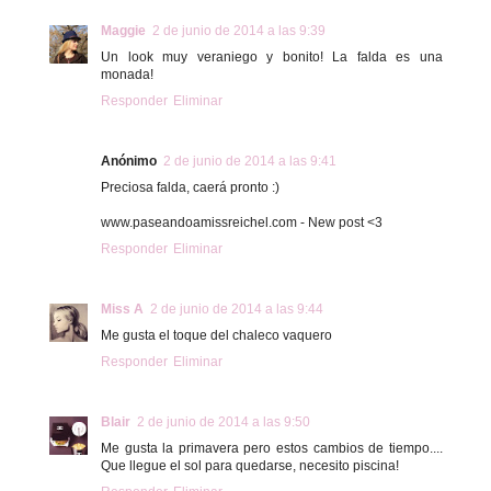
Maggie
2 de junio de 2014 a las 9:39
Un look muy veraniego y bonito! La falda es una
monada!
Responder
Eliminar
Anónimo
2 de junio de 2014 a las 9:41
Preciosa falda, caerá pronto :)
www.paseandoamissreichel.com - New post <3
Responder
Eliminar
Miss A
2 de junio de 2014 a las 9:44
Me gusta el toque del chaleco vaquero
Responder
Eliminar
Blair
2 de junio de 2014 a las 9:50
Me gusta la primavera pero estos cambios de tiempo....
Que llegue el sol para quedarse, necesito piscina!