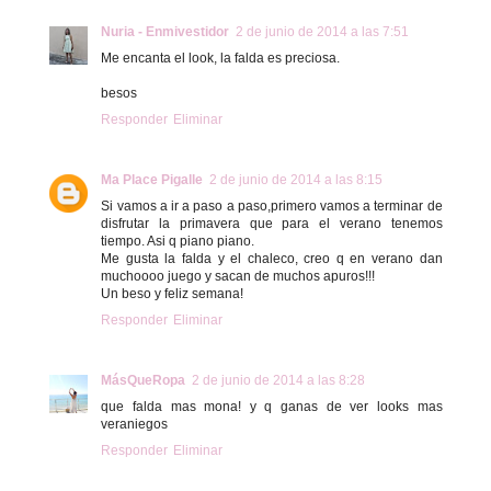
Nuria - Enmivestidor
2 de junio de 2014 a las 7:51
Me encanta el look, la falda es preciosa.
besos
Responder
Eliminar
Ma Place Pigalle
2 de junio de 2014 a las 8:15
Si vamos a ir a paso a paso,primero vamos a terminar de
disfrutar la primavera que para el verano tenemos
tiempo. Asi q piano piano.
Me gusta la falda y el chaleco, creo q en verano dan
muchoooo juego y sacan de muchos apuros!!!
Un beso y feliz semana!
Responder
Eliminar
MásQueRopa
2 de junio de 2014 a las 8:28
que falda mas mona! y q ganas de ver looks mas
veraniegos
Responder
Eliminar