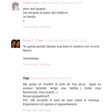
Sugar Lane
2 de junio de 2014 a las 11:35
pero qué guapa!
me encanta el toque del chaleco!
un besito,
s
Responder
Eliminar
Maria J - Paqui
2 de junio de 2014 a las 11:36
Te queda genial! Queda muy bien el chaleco con el look.
Besos.
Gemeladas
Responder
Eliminar
Olga
2 de junio de 2014 a las 11:53
Me gusta un montón el look de hoy (je,je... igual es
porque también tengo esa faldita...) Estás muy
favorecida, muy juvenil ;-)
Besos guapetona!!!
P.D.: Me encantó el post de ayer sobre el running...
Esperamos con ganas el siguienteeeee
Responder
Eliminar