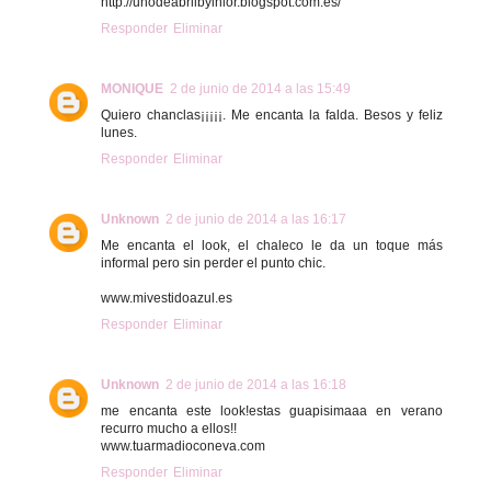
http://unodeabrilbyinlor.blogspot.com.es/
Responder
Eliminar
MONIQUE
2 de junio de 2014 a las 15:49
Quiero chanclas¡¡¡¡¡. Me encanta la falda. Besos y feliz
lunes.
Responder
Eliminar
Unknown
2 de junio de 2014 a las 16:17
Me encanta el look, el chaleco le da un toque más
informal pero sin perder el punto chic.
www.mivestidoazul.es
Responder
Eliminar
Unknown
2 de junio de 2014 a las 16:18
me encanta este look!estas guapisimaaa en verano
recurro mucho a ellos!!
www.tuarmadioconeva.com
Responder
Eliminar