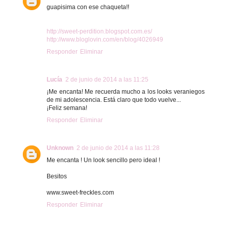
guapisima con ese chaqueta!!
http://sweet-perdition.blogspot.com.es/
http://www.bloglovin.com/en/blog/4026949
Responder
Eliminar
Lucía
2 de junio de 2014 a las 11:25
¡Me encanta! Me recuerda mucho a los looks veraniegos
de mi adolescencia. Está claro que todo vuelve...
¡Feliz semana!
Responder
Eliminar
Unknown
2 de junio de 2014 a las 11:28
Me encanta ! Un look sencillo pero ideal !
Besitos
www.sweet-freckles.com
Responder
Eliminar