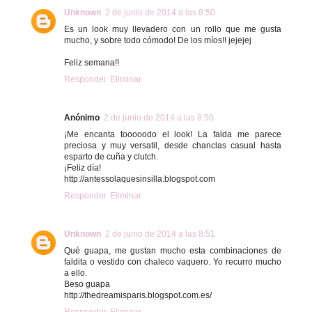
Unknown
2 de junio de 2014 a las 8:50
Es un look muy llevadero con un rollo que me gusta
mucho, y sobre todo cómodo! De los míos!! jejejej
Feliz semana!!
Responder
Eliminar
Anónimo
2 de junio de 2014 a las 8:50
¡Me encanta tooooodo el look! La falda me parece
preciosa y muy versatil, desde chanclas casual hasta
esparto de cuña y clutch.
¡Feliz día!
http://antessolaquesinsilla.blogspot.com
Responder
Eliminar
Unknown
2 de junio de 2014 a las 8:51
Qué guapa, me gustan mucho esta combinaciones de
faldita o vestido con chaleco vaquero. Yo recurro mucho
a ello.
Beso guapa
http://thedreamisparis.blogspot.com.es/
Responder
Eliminar