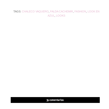
TAGS:
CHALECO VAQUERO
,
FALDA CACHEMIR
,
FASHION
,
LOOK EN
AZUL
,
LOOKS
39 comentarios: