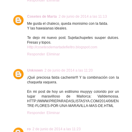
Responder
Eliminar
Cosetes de Marta
2 de junio de 2014 a las 11:13
Me gusta el chaleco, queda monisimo con la falda.
Y las hawaianas ideales.
Te dejo mi nuevo post. Sujetachupetes suuper dulces.
Fresas y topos.
Http://cosetesdemartadefieltro.blogspot.com
Responder
Eliminar
Unknown
2 de junio de 2014 a las 11:20
¡Qué preciosa falda cachemir!!! Y la combinación con la
chaqueta vaquera.
En mi post de hoy un estilismo muyyyy colorido por un
lugar maravilloso de Mallorca: Valldemossa.
HTTP://WWW.PREPARADASLISTASYA.COM/2014/06/EN
TRE-FLORES-POR-UNA-MARAVILLA-MAS-DE.HTML
Responder
Eliminar
ro
2 de junio de 2014 a las 11:23