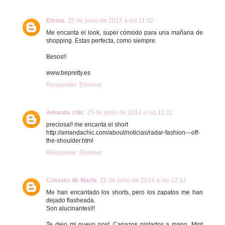
Emma
25 de junio de 2014 a las 11:52
Me encanta el look, super cómodo para una mañana de
shopping. Estas perfecta, como siempre.
Besos!!
www.bepretty.es
Responder
Eliminar
Amanda chic
25 de junio de 2014 a las 12:11
preciosa!! me encanta el short
http://amandachic.com/about/noticias/radar-fashion---off-
the-shoulder.html
Responder
Eliminar
Cosetes de Marta
25 de junio de 2014 a las 12:12
Me han encantado los shorts, pero los zapatos me han
dejado flasheada.
Son alucinantes!!!
Te dejo mi nuevo post. Capazos pintados a mano. Mint