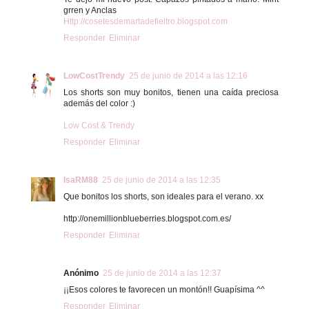
grren y Anclas
Http://cosetesdemartadefieltro.blogspot.com
Responder
Eliminar
LowCostTrendy
25 de junio de 2014 a las 12:16
Los shorts son muy bonitos, tienen una caída preciosa
además del color :)
Low Cost & Trendy
Responder
Eliminar
IsaRM88
25 de junio de 2014 a las 12:35
Que bonitos los shorts, son ideales para el verano. xx
http://onemillionblueberries.blogspot.com.es/
Responder
Eliminar
Anónimo
25 de junio de 2014 a las 12:37
¡¡Esos colores te favorecen un montón!! Guapísima ^^
Responder
Eliminar