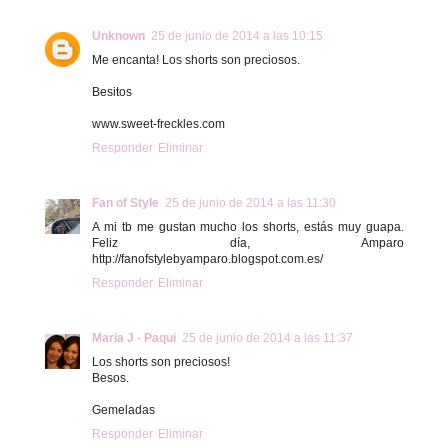
Unknown
25 de junio de 2014 a las 10:15
Me encanta! Los shorts son preciosos.
Besitos
www.sweet-freckles.com
Responder
Eliminar
Fan of Style
25 de junio de 2014 a las 11:30
A mi tb me gustan mucho los shorts, estás muy guapa.
Feliz día, Amparo
http://fanofstylebyamparo.blogspot.com.es/
Responder
Eliminar
Maria J - Paqui
25 de junio de 2014 a las 11:37
Los shorts son preciosos!
Besos.
Gemeladas
Responder
Eliminar