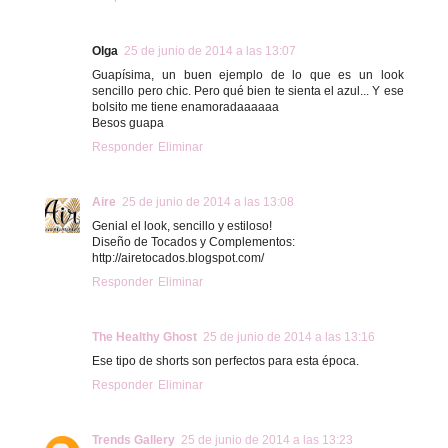
Olga
25 de junio de 2014 a las 13:07
Guapísima, un buen ejemplo de lo que es un look
sencillo pero chic. Pero qué bien te sienta el azul... Y ese
bolsito me tiene enamoradaaaaaa
Besos guapa
Responder
Eliminar
Aire
25 de junio de 2014 a las 13:08
Genial el look, sencillo y estiloso!
Diseño de Tocados y Complementos:
http://airetocados.blogspot.com/
Responder
Eliminar
The Healthy Ghost
25 de junio de 2014 a las 13:16
Ese tipo de shorts son perfectos para esta época.
Responder
Eliminar
Trends Gallery
25 de junio de 2014 a las 13:23