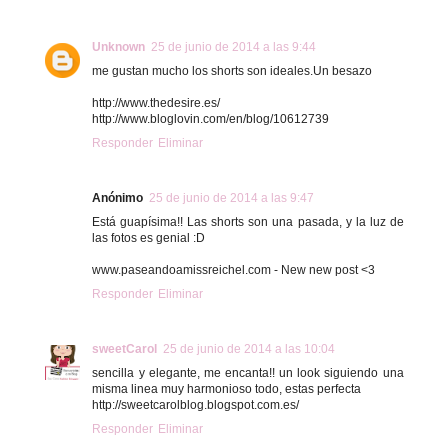
Unknown
25 de junio de 2014 a las 9:44
me gustan mucho los shorts son ideales.Un besazo
http://www.thedesire.es/
http://www.bloglovin.com/en/blog/10612739
Responder
Eliminar
Anónimo
25 de junio de 2014 a las 9:47
Está guapísima!! Las shorts son una pasada, y la luz de
las fotos es genial :D
www.paseandoamissreichel.com - New new post <3
Responder
Eliminar
sweetCarol
25 de junio de 2014 a las 10:04
sencilla y elegante, me encanta!! un look siguiendo una
misma linea muy harmonioso todo, estas perfecta
http://sweetcarolblog.blogspot.com.es/
Responder
Eliminar