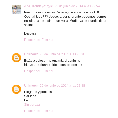
Ana, HendayeStyle
25 de junio de 2014 a las 22:54
Pero qué mona estás Rebeca, me encanta el look!!!!
Qué tal todo??? Joooo, a ver si pronto podemos vernos
en alguna de estas que yo a Martín ya le puedo dejar
solito!
Besotes
Responder
Eliminar
Unknown
25 de junio de 2014 a las 23:36
Estás preciosa, me encanta el conjunto.
http://purpurinarebelde.blogspot.com.es/
Responder
Eliminar
Unknown
25 de junio de 2014 a las 23:38
Elegante y perfecta
Saludos
Leti
Sin pereza
Responder
Eliminar