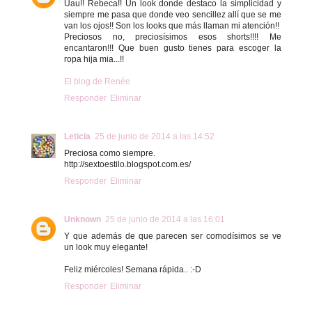
Uau!! Rebeca!! Un look donde destaco la simplicidad y
siempre me pasa que donde veo sencillez allí que se me
van los ojos!! Son los looks que más llaman mi atención!!
Preciosos no, preciosísimos esos shorts!!!! Me
encantaron!!! Que buen gusto tienes para escoger la
ropa hija mia...!!
El blog de Renée
Responder
Eliminar
Leticia
25 de junio de 2014 a las 14:52
Preciosa como siempre.
http://sextoestilo.blogspot.com.es/
Responder
Eliminar
Unknown
25 de junio de 2014 a las 16:01
Y que además de que parecen ser comodísimos se ve
un look muy elegante!
Feliz miércoles! Semana rápida.. :-D
Responder
Eliminar