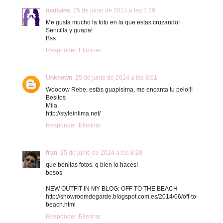
maituins
25 de junio de 2014 a las 7:59
Me gusta mucho la foto en la que estas cruzando!
Sencilla y guapa!
Bss
Responder
Eliminar
Unknown
25 de junio de 2014 a las 8:01
Woooow Rebe, estás guapísima, me encanta tu pelo!!!
Besitos
Mila
http://styleinlima.net/
Responder
Eliminar
fran
25 de junio de 2014 a las 8:28
que bonitas fotos. q bien lo haces!
besos
NEW OUTFIT IN MY BLOG: OFF TO THE BEACH
http://showroomdegarde.blogspot.com.es/2014/06/off-to-
beach.html
Responder
Eliminar