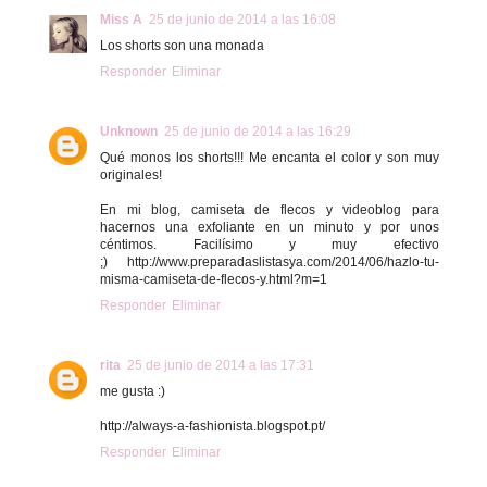
Miss A
25 de junio de 2014 a las 16:08
Los shorts son una monada
Responder
Eliminar
Unknown
25 de junio de 2014 a las 16:29
Qué monos los shorts!!! Me encanta el color y son muy
originales!
En mi blog, camiseta de flecos y videoblog para
hacernos una exfoliante en un minuto y por unos
céntimos. Facilísimo y muy efectivo
;) http://www.preparadaslistasya.com/2014/06/hazlo-tu-
misma-camiseta-de-flecos-y.html?m=1
Responder
Eliminar
rita
25 de junio de 2014 a las 17:31
me gusta :)
http://always-a-fashionista.blogspot.pt/
Responder
Eliminar