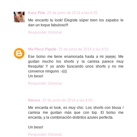
Kary Pink
25 de junio de 2014 a las 8:35
Me encanto tu look! Elegiste súper bien los zapatos le
dan un toque fabuloso!!!
Responder
Eliminar
Ma Place Pigalle
25 de junio de 2014 a las 8:51
Ese bolso me tiene enamorada hasta a mi jejejej. Me
gustan mucho los shorts y la camisa parece muy
fresquita! Y yo ando buscando unos shorts y no me
convence ninguno :-((((
Un beso!
Responder
Eliminar
Nieves
25 de junio de 2014 a las 9:05
Me encanta el look, es muy chic. Los shorts con blusa /
camisa me gustan más que con top. El bolso me
encanta, y la combinación distintos azules perfecta.
Un beso!
Responder
Eliminar