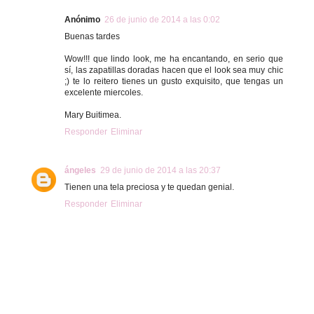
Anónimo
26 de junio de 2014 a las 0:02
Buenas tardes
Wow!!! que lindo look, me ha encantando, en serio que
sí, las zapatillas doradas hacen que el look sea muy chic
;) te lo reitero tienes un gusto exquisito, que tengas un
excelente miercoles.
Mary Buitimea.
Responder
Eliminar
ángeles
29 de junio de 2014 a las 20:37
Tienen una tela preciosa y te quedan genial.
Responder
Eliminar