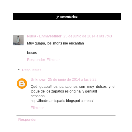
37 comentarios:
Nuria - Enmivestidor
25 de junio de 2014 a las 7:43
Muy guapa, los shorts me encantan
besos
Responder
Eliminar
Respuestas
Unknown
25 de junio de 2014 a las 9:22
Qué guapa!! os pantalones son muy dulces y el
toque de los zapatos es original y genial!!
besooos
http://thedreamisparis.blogspot.com.es/
Eliminar
Responder