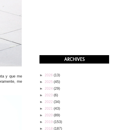
ARCHIVES
►
2026
(13)
nta y que me
ceramente, me
►
2025
(45)
►
2024
(29)
►
2023
(6)
►
2022
(34)
►
2021
(43)
►
2020
(89)
►
2019
(153)
►
2018
(187)