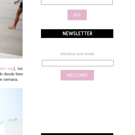
NEWSLETTER
Introduce your email
lder top
), los
do desde bien
 de semana.