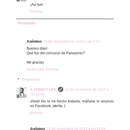
¡Así fue!
Eliminar
Responder
Anónimo
24 de noviembre de 2015 a las 9:51
Buenos días!
Qué fue del concurso de Panasonic?
Mil gracias
Responder
Eliminar
Respuestas
A TRENDY LIFE
24 de noviembre de 2015 a
las 16:09
¡Hola! No lo he hecho todavía, mañana lo anuncio
en Facebook, atenta :)
Eliminar
Anónimo
24 de noviembre de 2015 a las 19:09