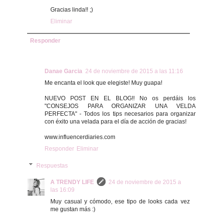
Gracias linda!! ;)
Eliminar
Responder
Danae Garcia
24 de noviembre de 2015 a las 11:16
Me encanta el look que elegiste! Muy guapa!
NUEVO POST EN EL BLOG!! No os perdáis los
"CONSEJOS PARA ORGANIZAR UNA VELDA
PERFECTA" - Todos los tips necesarios para organizar
con éxito una velada para el día de acción de gracias!
www.influencerdiaries.com
Responder
Eliminar
Respuestas
A TRENDY LIFE
24 de noviembre de 2015 a
las 16:09
Muy casual y cómodo, ese tipo de looks cada vez
me gustan más :)