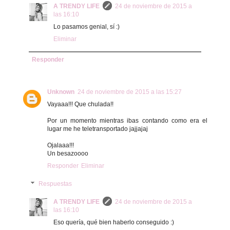
A TRENDY LIFE
24 de noviembre de 2015 a
las 16:10
Lo pasamos genial, sí :)
Eliminar
Responder
Unknown
24 de noviembre de 2015 a las 15:27
Vayaaa!!! Que chulada!!
Por un momento mientras ibas contando como era el
lugar me he teletransportado jajjajaj
Ojalaaa!!!
Un besazoooo
Responder
Eliminar
Respuestas
A TRENDY LIFE
24 de noviembre de 2015 a
las 16:10
Eso quería, qué bien haberlo conseguido :)