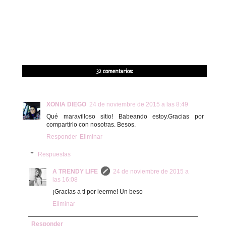
32 comentarios:
XONIA DIEGO
24 de noviembre de 2015 a las 8:49
Qué maravilloso sitio! Babeando estoy.Gracias por
compartirlo con nosotras. Besos.
Responder
Eliminar
Respuestas
A TRENDY LIFE
24 de noviembre de 2015 a
las 16:08
¡Gracias a ti por leerme! Un beso
Eliminar
Responder