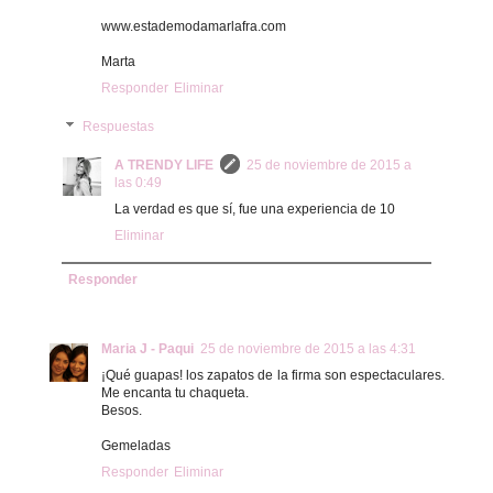
www.estademodamarlafra.com
Marta
Responder
Eliminar
Respuestas
A TRENDY LIFE
25 de noviembre de 2015 a
las 0:49
La verdad es que sí, fue una experiencia de 10
Eliminar
Responder
Maria J - Paqui
25 de noviembre de 2015 a las 4:31
¡Qué guapas! los zapatos de la firma son espectaculares.
Me encanta tu chaqueta.
Besos.
Gemeladas
Responder
Eliminar