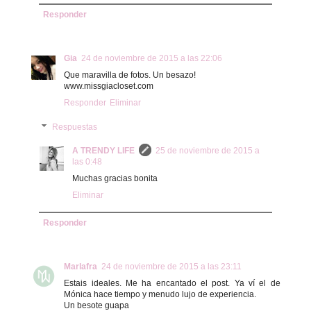
Responder
Gia
24 de noviembre de 2015 a las 22:06
Que maravilla de fotos. Un besazo!
www.missgiacloset.com
Responder
Eliminar
Respuestas
A TRENDY LIFE
25 de noviembre de 2015 a
las 0:48
Muchas gracias bonita
Eliminar
Responder
Marlafra
24 de noviembre de 2015 a las 23:11
Estais ideales. Me ha encantado el post. Ya ví el de
Mónica hace tiempo y menudo lujo de experiencia.
Un besote guapa