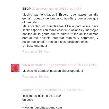
Eli GP
22 de noviembre de 2015 a las 11:54
Muchísimas felicidades!!! Espero que pases un día
genial, rodeada de buena compañía y con algún que
otro regalito.
Me encantan los cumpleaños. El mío porque me hace
sentir especial con todas esas felicitaciones y mensajes
bonitos de la gente que te quiere. Y los de los demás
porque me encanta preparar regalos y sorpresas, y
hacer que también sea un día especial para ellos.
Un beso enorme ;)
Responder
Eliminar
Silvia Bartolome
22 de noviembre de 2015 a las 12:19
Muchas felicidades!! pasa un dia estupendo :)
Responder
Eliminar
carmen
22 de noviembre de 2015 a las 12:21
felicidades! disfruta de tu dia!
un beso
www.aunquedigasqueno.com