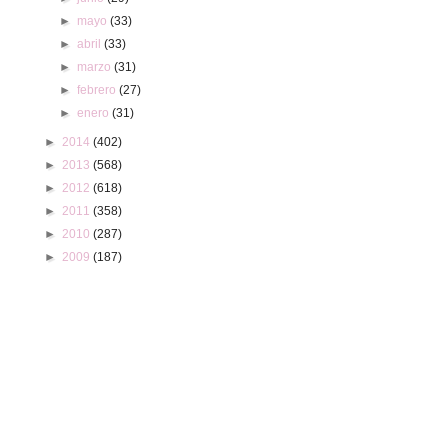
►
mayo
(33)
►
abril
(33)
►
marzo
(31)
►
febrero
(27)
►
enero
(31)
►
2014
(402)
►
2013
(568)
►
2012
(618)
►
2011
(358)
►
2010
(287)
►
2009
(187)