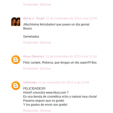
Responder
Eliminar
Maria J - Paqui
22 de noviembre de 2015 a las 13:05
¡Muchísima felicidades! que pases un día genial.
Besos.
Gemeladas
Responder
Eliminar
Rosa Giménez
22 de noviembre de 2015 a las 13:24
Feliz cumple, Rebeca, que tengas un dia super!!!! Bss
Responder
Eliminar
Unknown
22 de noviembre de 2015 a las 14:06
FELICIDADES!!!
Hola!!! conocéis www.litury.com ?
Es una tienda de cosmética ncho y natural muy chula!
Pasaros seguro que os gusta!
Y los gastos de envío son gratis!
Responder
Eliminar