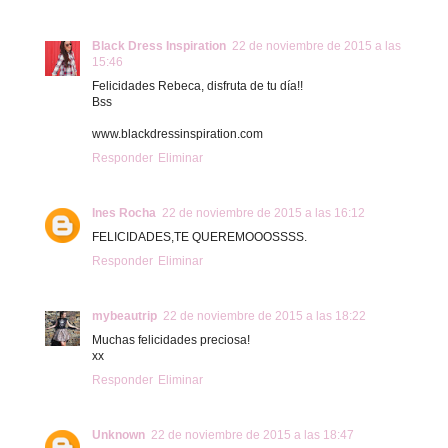
Black Dress Inspiration
22 de noviembre de 2015 a las
15:46
Felicidades Rebeca, disfruta de tu día!!
Bss
www.blackdressinspiration.com
Responder
Eliminar
Ines Rocha
22 de noviembre de 2015 a las 16:12
FELICIDADES,TE QUEREMOOOSSSS.
Responder
Eliminar
mybeautrip
22 de noviembre de 2015 a las 18:22
Muchas felicidades preciosa!
xx
Responder
Eliminar
Unknown
22 de noviembre de 2015 a las 18:47