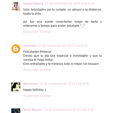
barbaritapuca
22 de noviembre de 2015 a las 8:35
hola. felicidades por tu cumple. un abrazo a la distancia.
hasta la pròx.
pd: fue una suerte conectarme luego de tanto y
enterarme a tiempo para poder saludarte ^_^
Responder
Eliminar
Unknown
22 de noviembre de 2015 a las 8:44
Felicidades Rebeca!
Deseo que tu día sea especial e inolvidable y que tu
sonrisa te haga brillar.
Eres entrañable y te mereces todo lo mejor. Un besazo!
Responder
Eliminar
Moonstyle
22 de noviembre de 2015 a las 8:56
happy birthday :)
Responder
Eliminar
Nuria Macías
22 de noviembre de 2015 a las 9:42