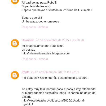
Aii casi se me pasa Rebe!!!
Super felicidadeesss!!
Espero que hayas disfrutado muchisimo de tu cumple!!
Seguro que si!!!
Un besazzzoooo enormeeee
Responder
Eliminar
Unknown
22 de noviembre de 2015 a las 20:18
felicidades atrasadas guapísima!
un besazo
http://miarmarioencrisis.blogspot.com
Responder
Eliminar
Pitufa
22 de noviembre de 2015 a las 22:09
Felicidades!!!! Os lo habréis pasado de lujo, seguro.
Yo estoy muy feliz porque poco a poco estoy retomando
el blog y además estos días tengo un sorteo, no dejes de
pasarte.
http://www.desastrebypitufa.com/2015/11/todo-al-
rojo.html