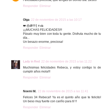
Responder
Eliminar
Olga
22 de noviembre de 2015 a las 10:17
👑 🎂🎁🎊🍾🍷🍰
¡¡¡MUCHAS FELICIDADES!!!
Pásalo muy bien con toda tu gente. Disfruta mucho de tu
día...
Un besazo enorme, preciosa!
Responder
Eliminar
Lady in Red
22 de noviembre de 2015 a las 11:22
Muchisimas felicidades Rebeca, y estoy contigo lo de
cumplir años mola!!!
Responder
Eliminar
Noemi M.
22 de noviembre de 2015 a las 11:41
Felices 34 Rebeca!! Ya es el quinto año que te felicito!
Un beso muy fuerte con cariño para ti! !!
Responder
Eliminar