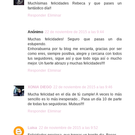
Muchísimas felicidades Rebeca y que pases un
fantástico día!!
Responder
Eliminar
Anónimo
22 de noviembre de 2015 a las 9:44
Muchas felicidades! Seguro que pasas un dia
estupendo.
Enhorabuena por tu blog me encanta, gracias por ser
como eres, siempre positiva, alegre y cercana con todos
tus seguidores, sigue así y que todo siga así o mucho
mejor. Un fuerte abrazo y muchas felicidades!!!!
Responder
Eliminar
XONIA DIEGO
22 de noviembre de 2015 a las 9:46
Mucha felicidad en el día de tú cumple! A veces lo más
sencillo es lo más inesperado... Pasa un día 10 de parte
de todas tus seguidoras. Mutxus!!!!
Responder
Eliminar
Luisa
22 de noviembre de 2015 a las 9:52
Felicidades preciosa, que tengas un bonito dia. Besos