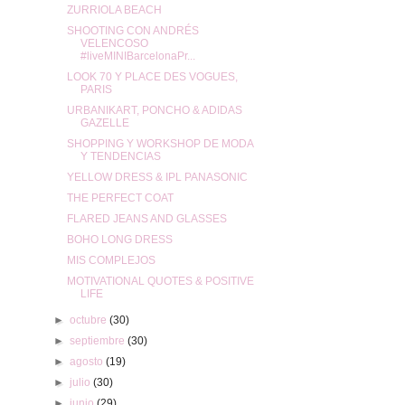
ZURRIOLA BEACH
SHOOTING CON ANDRÉS
VELENCOSO
#liveMINIBarcelonaPr...
LOOK 70 Y PLACE DES VOGUES,
PARIS
URBANIKART, PONCHO & ADIDAS
GAZELLE
SHOPPING Y WORKSHOP DE MODA
Y TENDENCIAS
YELLOW DRESS & IPL PANASONIC
THE PERFECT COAT
FLARED JEANS AND GLASSES
BOHO LONG DRESS
MIS COMPLEJOS
MOTIVATIONAL QUOTES & POSITIVE
LIFE
►
octubre
(30)
►
septiembre
(30)
►
agosto
(19)
►
julio
(30)
►
junio
(29)