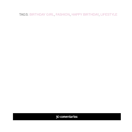
TAGS:
BIRTHDAY GIRL
,
FASHION
,
HAPPY BIRTHDAY
,
LIFESTYLE
30 comentarios: