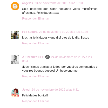
ángeles
23 de noviembre de 2015 a las 13:31
Sólo desearte que sigas soplando velas muchísimos
años mas. Felicidades ¡¡¡¡¡¡¡
Responder
Eliminar
Feli Segura
23 de noviembre de 2015 a las 21:29
Muchas felicidades y que disfrutes de tu día. Besos
Responder
Eliminar
A TRENDY LIFE
24 de noviembre de 2015 a las
0:03
¡Muchísimas gracias a todos por vuestros comentarios y
vuestros buenos deseos! Un beso enorme
Responder
Eliminar
Jewel
24 de noviembre de 2015 a las 6:41
Felicidades bonita!!
Responder
Eliminar