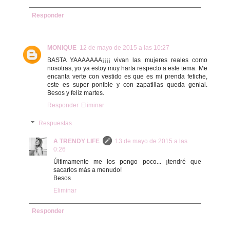
Responder
MONIQUE
12 de mayo de 2015 a las 10:27
BASTA YAAAAAAA¡¡¡¡ vivan las mujeres reales como
nosotras, yo ya estoy muy harta respecto a este tema. Me
encanta verte con vestido es que es mi prenda fetiche,
este es super ponible y con zapatillas queda genial.
Besos y feliz martes.
Responder
Eliminar
Respuestas
A TRENDY LIFE
13 de mayo de 2015 a las
0:26
Últimamente me los pongo poco... ¡tendré que
sacarlos más a menudo!
Besos
Eliminar
Responder