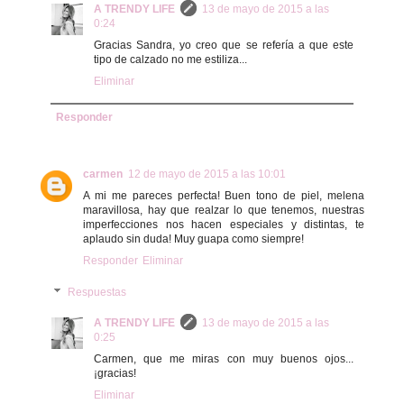
A TRENDY LIFE
13 de mayo de 2015 a las
0:24
Gracias Sandra, yo creo que se refería a que este
tipo de calzado no me estiliza...
Eliminar
Responder
carmen
12 de mayo de 2015 a las 10:01
A mi me pareces perfecta! Buen tono de piel, melena
maravillosa, hay que realzar lo que tenemos, nuestras
imperfecciones nos hacen especiales y distintas, te
aplaudo sin duda! Muy guapa como siempre!
Responder
Eliminar
Respuestas
A TRENDY LIFE
13 de mayo de 2015 a las
0:25
Carmen, que me miras con muy buenos ojos...
¡gracias!
Eliminar