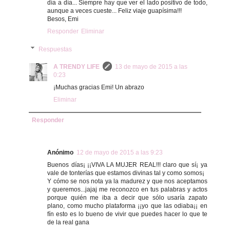
día a día... Siempre hay que ver el lado positivo de todo,
aunque a veces cueste... Feliz viaje guapísima!!!
Besos, Emi
Responder
Eliminar
Respuestas
A TRENDY LIFE
13 de mayo de 2015 a las
0:23
¡Muchas gracias Emi! Un abrazo
Eliminar
Responder
Anónimo
12 de mayo de 2015 a las 9:23
Buenos días¡ ¡¡VIVA LA MUJER REAL!!! claro que sí¡ ya
vale de tonterías que estamos divinas tal y como somos¡
Y cómo se nos nota ya la madurez y que nos aceptamos
y queremos...jajaj me reconozco en tus palabras y actos
porque quién me iba a decir que sólo usaría zapato
plano, como mucho plataforma ¡¡yo que las odiaba¡¡ en
fín esto es lo bueno de vivir que puedes hacer lo que te
de la real gana