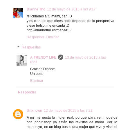
Dianne Tho
12 de mayo de 2015 a las 9:17
felicidades a tu mami, cari :D
y es cierto lo que dices, todo depende de la perspectiva
y ese bolso, me encanta :D
http://diannetho.es/mar-azul/
Responder
Eliminar
Respuestas
A TRENDY LIFE
13 de mayo de 2015 a las
0:23
Gracias Dianne.
Un beso
Eliminar
Responder
Unknown
12 de mayo de 2015 a las 9:22
A mi me gusta la mujer real, porque para ver modelos
con photoshop ya están las revistas de moda. Por lo
menos yo, en un blog busco una mujer que vive y viste el