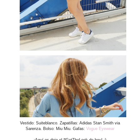
Vestido: Suiteblanco. Zapatillas: Adidas Stan Smith via
Sarenza. Bolso: Miu Miu. Gafas:
Vogue Eyewear
¡Aquí os dejo el #GetTheLook de hoy! :)