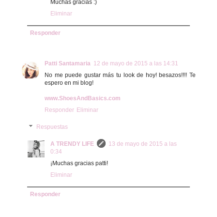
Muchas gracias :)
Eliminar
Responder
Patti Santamaria
12 de mayo de 2015 a las 14:31
No me puede gustar más tu look de hoy! besazos!!!! Te
espero en mi blog!
www.ShoesAndBasics.com
Responder
Eliminar
Respuestas
A TRENDY LIFE
13 de mayo de 2015 a las
0:34
¡Muchas gracias patti!
Eliminar
Responder