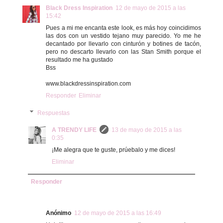
Black Dress Inspiration
12 de mayo de 2015 a las
15:42
Pues a mi me encanta este look, es más hoy coincidimos
las dos con un vestido tejano muy parecido. Yo me he
decantado por llevarlo con cinturón y botines de tacón,
pero no descarto llevarlo con las Stan Smith porque el
resultado me ha gustado
Bss
www.blackdressinspiration.com
Responder
Eliminar
Respuestas
A TRENDY LIFE
13 de mayo de 2015 a las
0:35
¡Me alegra que te guste, prúebalo y me dices!
Eliminar
Responder
Anónimo
12 de mayo de 2015 a las 16:49