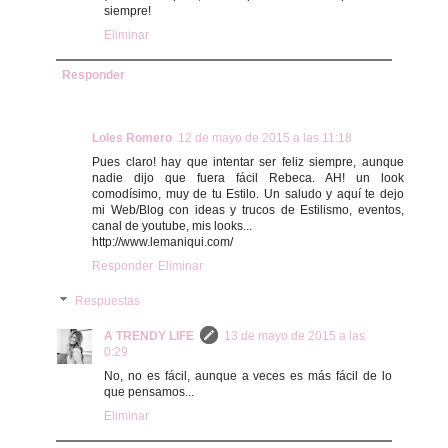
siempre!
Eliminar
Responder
Loles Romero
12 de mayo de 2015 a las 11:18
Pues claro! hay que intentar ser feliz siempre, aunque
nadie dijo que fuera fácil Rebeca. AH! un look
comodísimo, muy de tu Estilo. Un saludo y aquí te dejo
mi Web/Blog con ideas y trucos de Estilismo, eventos,
canal de youtube, mis looks...
http://www.lemaniqui.com/
Responder
Eliminar
Respuestas
A TRENDY LIFE
13 de mayo de 2015 a las
0:29
No, no es fácil, aunque a veces es más fácil de lo
que pensamos...
Eliminar