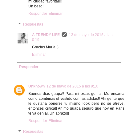
mi ciudad favorita!!!!
Un beso!
Responder
Eliminar
Respuestas
A TRENDY LIFE
13 de mayo de 2015 a las
0:19
Gracias María :)
Eliminar
Responder
Unknown
12 de mayo de 2015 a las 9:10
Buenos dias guapa!! Para mi estas genial. Me encanta
como combinas el vestido con las adidas!! Ahi gente que
le gustaria ponerse tu mismo look pero no se atreve,
entonces critica!! Animo guapa seguro que hoy en Paris
te va genial. Un abrazo!!
Responder
Eliminar
Respuestas