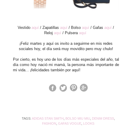
Vestido
aquí
/ Zapatillas
aquí
/ Bolso
aquí
/ Gafas
aquí
/
Reloj
aquí
/ Pulsera
aquí
¡Feliz martes y aquí os invito a seguirme en mis redes
sociales hoy, el día será muy movidito pero muy chulo!
Por cierto, es hoy uno de los días más especiales del año, tal
día como hoy nació mi mamá, la persona más importante de
mi vida... ¡felicidades también por aquí!
TAGS:
ADIDAS STAN SMITH
,
BOLSO MIU MIU
,
DENIM DRESS
,
FASHION
,
GAFAS VOGUE
,
LOOKS