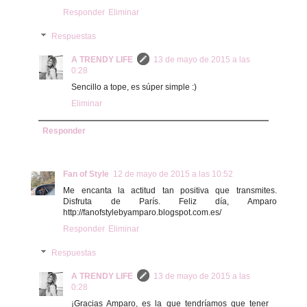
Responder
Eliminar
Respuestas
A TRENDY LIFE
13 de mayo de 2015 a las
0:28
Sencillo a tope, es súper simple :)
Eliminar
Responder
Fan of Style
12 de mayo de 2015 a las 10:52
Me encanta la actitud tan positiva que transmites.
Disfruta de París. Feliz día, Amparo
http://fanofstylebyamparo.blogspot.com.es/
Responder
Eliminar
Respuestas
A TRENDY LIFE
13 de mayo de 2015 a las
0:28
¡Gracias Amparo, es la que tendríamos que tener