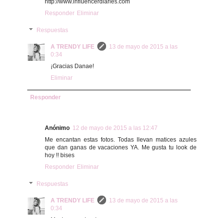
http://www.influencerdiaries.com
Responder
Eliminar
Respuestas
A TRENDY LIFE
13 de mayo de 2015 a las
0:34
¡Gracias Danae!
Eliminar
Responder
Anónimo
12 de mayo de 2015 a las 12:47
Me encantan estas fotos. Todas llevan matices azules
que dan ganas de vacaciones YA. Me gusta tu look de
hoy !! bises
Responder
Eliminar
Respuestas
A TRENDY LIFE
13 de mayo de 2015 a las
0:34