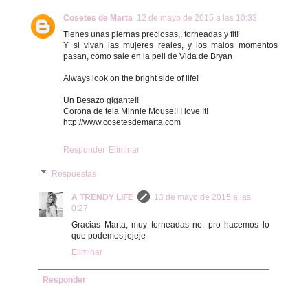
Cosetes de Marta
12 de mayo de 2015 a las 10:33
Tienes unas piernas preciosas,, torneadas y fit!
Y si vivan las mujeres reales, y los malos momentos
pasan, como sale en la peli de Vida de Bryan
Always look on the bright side of life!
Un Besazo gigante!!
Corona de tela Minnie Mouse!! I love It!
http://www.cosetesdemarta.com
Responder
Eliminar
Respuestas
A TRENDY LIFE
13 de mayo de 2015 a las
0:27
Gracias Marta, muy torneadas no, pro hacemos lo
que podemos jejeje
Eliminar
Responder