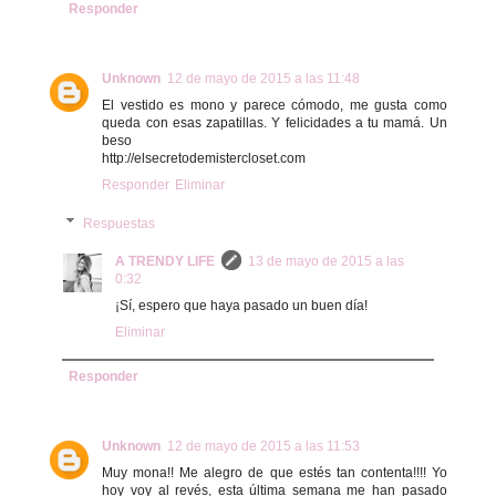
Responder
Unknown
12 de mayo de 2015 a las 11:48
El vestido es mono y parece cómodo, me gusta como
queda con esas zapatillas. Y felicidades a tu mamá. Un
beso
http://elsecretodemistercloset.com
Responder
Eliminar
Respuestas
A TRENDY LIFE
13 de mayo de 2015 a las
0:32
¡Sí, espero que haya pasado un buen día!
Eliminar
Responder
Unknown
12 de mayo de 2015 a las 11:53
Muy mona!! Me alegro de que estés tan contenta!!!! Yo
hoy voy al revés, esta última semana me han pasado