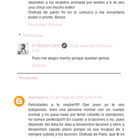
deportivo a los vestidos animada por vertelo a ti, te veo
una chica con mucho estilo!
Disfruta de parís! Yo no lo conozco y me encantaría
poder ir pronto. Besos
Responder
Eliminar
Respuestas
A TRENDY LIFE
13 de mayo de 2015 a las
0:19
Pues me alegro mucho porque quedan genial.
Eliminar
Responder
mariapiacs
12 de mayo de 2015 a las 8:54
Felicidades a tu madre!!!!!! Oye pues yo te veo
estupenda, eres una persona normal con un cuerpo
normal y no pasa nada por tener celulitis ni moratones,
no somos perfectas!!!! En cuanto a si tacones o no, pues
depende del ddia,he días q llevaremos tacones y otros q
llevaremos zapato plano porqye yo soy incapaz de ir
siempre subida a los tacones. Disfruta de Paris, que tb es