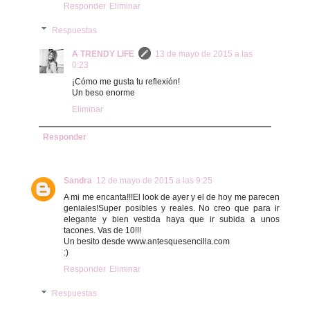
Responder
Eliminar
Respuestas
A TRENDY LIFE
13 de mayo de 2015 a las
0:23
¡Cómo me gusta tu reflexión!
Un beso enorme
Eliminar
Responder
Sandra
12 de mayo de 2015 a las 9:25
A mi me encanta!!!El look de ayer y el de hoy me parecen
geniales!Super posibles y reales. No creo que para ir
elegante y bien vestida haya que ir subida a unos
tacones. Vas de 10!!!
Un besito desde www.antesquesencilla.com
:)
Responder
Eliminar
Respuestas