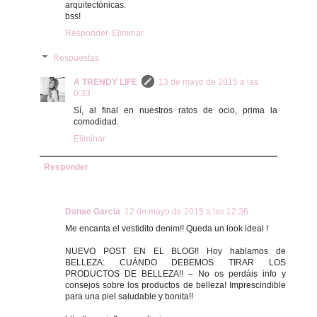
arquitectónicas.
bss!
Responder
Eliminar
Respuestas
A TRENDY LIFE
13 de mayo de 2015 a las
0:33
Sí, al final en nuestros ratos de ocio, prima la
comodidad.
Eliminar
Responder
Danae Garcia
12 de mayo de 2015 a las 12:36
Me encanta el vestidito denim!! Queda un look ideal !
NUEVO POST EN EL BLOG!! Hoy hablamos de
BELLEZA: CUÁNDO DEBEMOS TIRAR LOS
PRODUCTOS DE BELLEZA!! – No os perdáis info y
consejos sobre los productos de belleza! Imprescindible
para una piel saludable y bonita!!