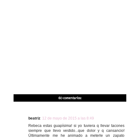
60 comentarios:
beatriz
12 de mayo de 2015 a las 8:49
Rebeca estas guapísima! si yo tuviera q llevar tacones
siempre que llevo vestido...que dolor y q cansancio!
Últimamente me he animado a meterle un zapato