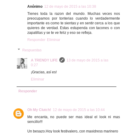
Anónimo
12 de mayo de 2015 a las 10:38
Tienes toda la razon del mundo. Muchas veces nos
preocupamos por tonterias cuando lo verdadermente
importante es como te sientas y en sentir cerca a los que
quieres de verdad. Estas estupenda con tacones o con
zapatillas y se te ve feliz y eso se refleja.
Responder
Eliminar
Respuestas
A TRENDY LIFE
13 de mayo de 2015 a las
0:27
¡Gracias, así es!
Eliminar
Responder
Oh My Clutch!
12 de mayo de 2015 a las 10:44
Me encanta, no puede ser mas ideal el look ni mas
sencillo!!!
Un besazo.Hoy look festivalero, con maxidress marinero