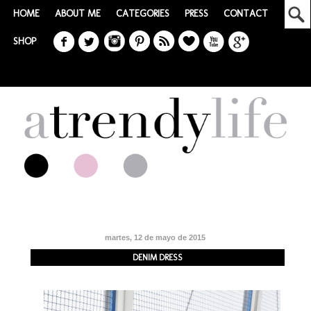
HOME
ABOUT ME
CATEGORIES
PRESS
CONTACT
SHOP
martes, 12 de mayo de 2015
DENIM DRESS