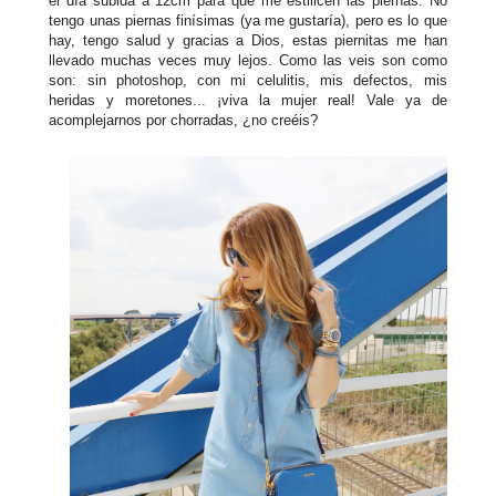
el día subida a 12cm para que me estilicen las piernas. No
tengo unas piernas finísimas (ya me gustaría), pero es lo que
hay, tengo salud y gracias a Dios, estas piernitas me han
llevado muchas veces muy lejos. Como las veis son como
son: sin photoshop, con mi celulitis, mis defectos, mis
heridas y moretones... ¡viva la mujer real! Vale ya de
acomplejarnos por chorradas, ¿no creéis?