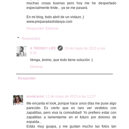
muchas cosas buenas pero hoy me he despertado
especialmente triste... ya se me pasará.
En mi blog, todo abril de un vistazo ;)
www.preparadaslistasya.com
Responder
Eliminar
Respuestas
A TRENDY LIFE
13 de mayo de 2015 a las
0:32
Venga, ánimo, que todo tiene solución :)
Eliminar
Responder
monicariol
12 de mayo de 2015 a las 12:27
Me encanta el look, porque hace unos días me puse algo
parecido. Es cierto que es raro ver vestidos con
zapatillas, pero viva la comodidad! Yo prefiero estar con
zapatillas a lamentarme en el futuro por dolores de
espalda...
Estás muy guapa, y me gustan mucho las fotos tan