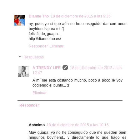
Dianne Tho
18 de diciembre de 2015 a las 9:35
ay, pues yo sí que aún no he conseguido dar con unos
boyfriends para mi :'(
feliz finde, guapa
http://diannetho.es/
Responder
Eliminar
Respuestas
A TRENDY LIFE
18 de diciembre de 2015 a las
12:47
A mí me está costando mucho, poco a poco le voy
cogiendo el punto... ;)
Eliminar
Responder
Anónimo
18 de diciembre de 2015 a las 10:16
Muy guapa! yo no he conseguido que me queden bien
ningunos boyfriend.. y directamente lo que hago es