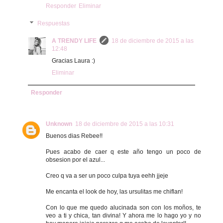
Responder
Eliminar
Respuestas
A TRENDY LIFE
18 de diciembre de 2015 a las
12:48
Gracias Laura :)
Eliminar
Responder
Unknown
18 de diciembre de 2015 a las 10:31
Buenos dias Rebee!!
Pues acabo de caer q este año tengo un poco de
obsesion por el azul...
Creo q va a ser un poco culpa tuya eehh jjeje
Me encanta el look de hoy, las ursulitas me chiflan!
Con lo que me quedo alucinada son con los moños, te
veo a ti y chica, tan divina! Y ahora me lo hago yo y no