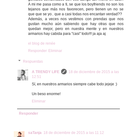
A mi me pasa como a ti, se que los boyfriends no son los
tejanos que más nos favorecen, pero tienen un no se
que que se yo.. que a casi todas nos encantan verdad??
Además, a veces nos vestimos con prendas que nos
gustan mucho aún sabiendo que hay otras que nos
quedan mejor, pero en nuestra mente y en nuestros
armarios hay cabida para "casi" todo!!! ja aja aj
el blog de renée
Responder
Eliminar
Respuestas
A TRENDY LIFE
18 de diciembre de 2015 a las
12:51
Sí, en nuestros armarios siempre cabe todo jejeje :)
Un beso enorme!
Eliminar
Responder
saTanja
18 de diciembre de 2015 a las 11:12