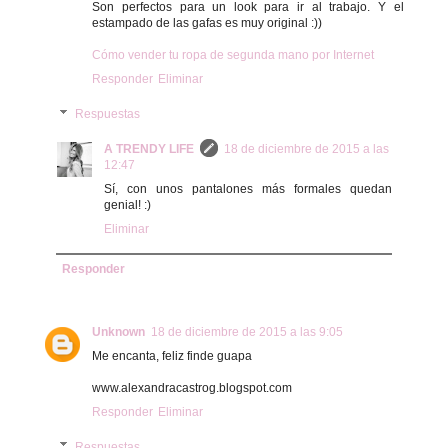
Son perfectos para un look para ir al trabajo. Y el
estampado de las gafas es muy original :))
Cómo vender tu ropa de segunda mano por Internet
Responder
Eliminar
Respuestas
A TRENDY LIFE
18 de diciembre de 2015 a las
12:47
Sí, con unos pantalones más formales quedan
genial! :)
Eliminar
Responder
Unknown
18 de diciembre de 2015 a las 9:05
Me encanta, feliz finde guapa
www.alexandracastrog.blogspot.com
Responder
Eliminar
Respuestas