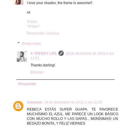
I love your shades, the frame is awsome!!
xx
d'stars
*d'stars*
Responder
Eliminar
Respuestas
A TRENDY LIFE
18 de diciembre de 2015 a las
12:51
Thanks darling!
Eliminar
Responder
Unknown
18 de diciembre de 2015 a las 11:28
REBECA ESTÁS SUPER GUAPA. TE FAVORECE
MUCHÍSIMO EL AZUL. ME PARECE UN LOOK BÁSICO
CON MUCHO ROLLO Y LAS GAFAS... MONÍSIMAS! UN
BESAZO BONITA, Y FELIZ VIERNES