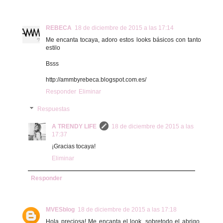
REBECA
18 de diciembre de 2015 a las 17:14
Me encanta tocaya, adoro estos looks básicos con tanto
estilo
Bsss
http://ammbyrebeca.blogspot.com.es/
Responder
Eliminar
Respuestas
A TRENDY LIFE
18 de diciembre de 2015 a las
17:37
¡Gracias tocaya!
Eliminar
Responder
MVESblog
18 de diciembre de 2015 a las 17:18
Hola preciosa! Me encanta el look, sobretodo el abrigo,