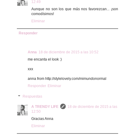
12:49
Aunque no son los que más nos favorezcan... ¡son
comodísimos!
Eliminar
Responder
Anna
18 de diciembre de 2015 a las 10:52
me encanta el look :)
xxx
anna from http://stylelovely.com/mimundonormal
Responder
Eliminar
Respuestas
A TRENDY LIFE
18 de diciembre de 2015 a las
12:50
Gracias Anna
Eliminar