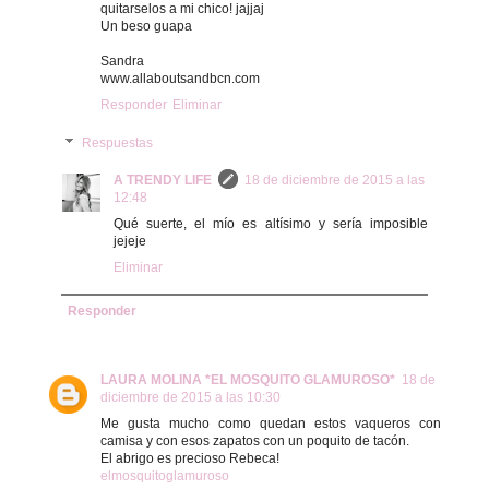
quitarselos a mi chico! jajjaj
Un beso guapa
Sandra
www.allaboutsandbcn.com
Responder
Eliminar
Respuestas
A TRENDY LIFE
18 de diciembre de 2015 a las
12:48
Qué suerte, el mío es altísimo y sería imposible
jejeje
Eliminar
Responder
LAURA MOLINA *EL MOSQUITO GLAMUROSO*
18 de
diciembre de 2015 a las 10:30
Me gusta mucho como quedan estos vaqueros con
camisa y con esos zapatos con un poquito de tacón.
El abrigo es precioso Rebeca!
elmosquitoglamuroso