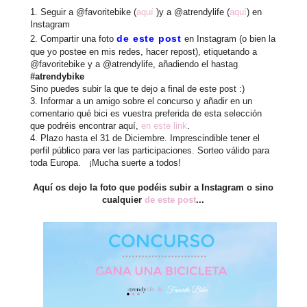
1. Seguir a @favoritebike (
aquí
)y a @atrendylife (
aquí
) en
Instagram
de este post
2. Compartir una foto
en Instagram (o bien la
que yo postee en mis redes, hacer repost), etiquetando a
@favoritebike y a @atrendylife, añadiendo el hastag
#atrendybike
Sino puedes subir la que te dejo a final de este post :)
3. Informar a un amigo sobre el concurso y añadir en un
comentario qué bici es vuestra preferida de esta selección
que podréis encontrar aquí,
en este link
.
4. Plazo hasta el 31 de Diciembre. Imprescindible tener el
perfil público para ver las participaciones. Sorteo válido para
toda Europa. ¡Mucha suerte a todos!
Aquí os dejo la foto que podéis subir a Instagram o sino
cualquier
de este post
...