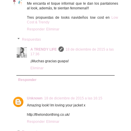
Me encanta el toque informal que le dan los pantalones
al look, además, te sientan fenomenal!!
Tres propuestas de looks navideños low cost en
Low
Cost & Trendy
Responder
Eliminar
Respuestas
A TRENDY LIFE
18 de diciembre de 2015 a las
17:36
¡Muchas gracias guapa!
Eliminar
Responder
Unknown
18 de diciembre de 2015 a las 16:15
Amazing look! Im loving your jacket x
http://thelondonthing.co.uk/
Responder
Eliminar