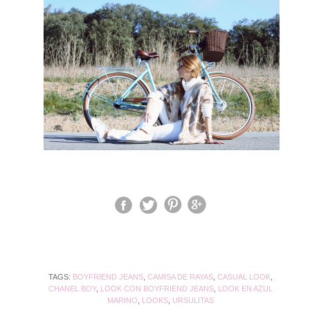
TAGS:
BOYFRIEND JEANS
,
CAMISA DE RAYAS
,
CASUAL LOOK
,
CHANEL BOY
,
LOOK CON BOYFRIEND JEANS
,
LOOK EN AZUL
MARINO
,
LOOKS
,
URSULITAS