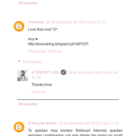
Responder
Unknown
18 de diciembre de 2015 a las 11:07
Love that coat *O*
Ana ♥
http://aruivablog.blogspot.pt/ N/POST
Responder
Eliminar
Respuestas
A TRENDY LIFE
18 de diciembre de 2015 a las
12:50
Thanks Ana!
Eliminar
Responder
El blog de Renée
18 de diciembre de 2015 a las 11:10
Te quedan muy bonitos Rebeca!! Además quedan
geniales combinados con ese abrigo tan mono en azul!!