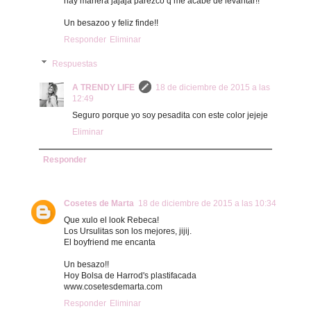
hay manera jajaja parezco q me acabe de levantar!!
Un besazoo y feliz finde!!
Responder
Eliminar
Respuestas
A TRENDY LIFE
18 de diciembre de 2015 a las
12:49
Seguro porque yo soy pesadita con este color jejeje
Eliminar
Responder
Cosetes de Marta
18 de diciembre de 2015 a las 10:34
Que xulo el look Rebeca!
Los Ursulitas son los mejores, jijij.
El boyfriend me encanta
Un besazo!!
Hoy Bolsa de Harrod's plastifacada
www.cosetesdemarta.com
Responder
Eliminar