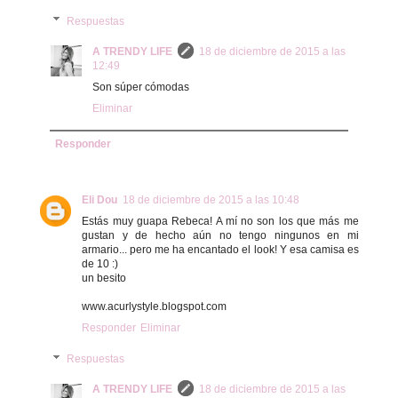
Respuestas
A TRENDY LIFE
18 de diciembre de 2015 a las
12:49
Son súper cómodas
Eliminar
Responder
Eli Dou
18 de diciembre de 2015 a las 10:48
Estás muy guapa Rebeca! A mí no son los que más me
gustan y de hecho aún no tengo ningunos en mi
armario... pero me ha encantado el look! Y esa camisa es
de 10 :)
un besito
www.acurlystyle.blogspot.com
Responder
Eliminar
Respuestas
A TRENDY LIFE
18 de diciembre de 2015 a las