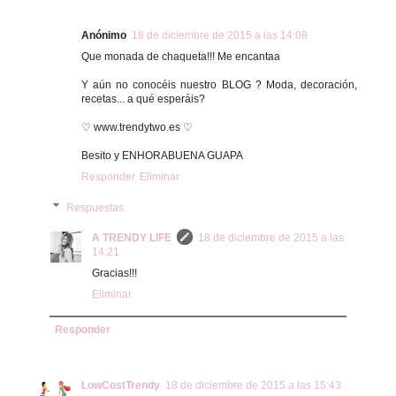
Anónimo
18 de diciembre de 2015 a las 14:08
Que monada de chaqueta!!! Me encantaa
Y aún no conocéis nuestro BLOG ? Moda, decoración,
recetas... a qué esperáis?
♡ www.trendytwo.es ♡
Besito y ENHORABUENA GUAPA
Responder
Eliminar
Respuestas
A TRENDY LIFE
18 de diciembre de 2015 a las
14:21
Gracias!!!
Eliminar
Responder
LowCostTrendy
18 de diciembre de 2015 a las 15:43