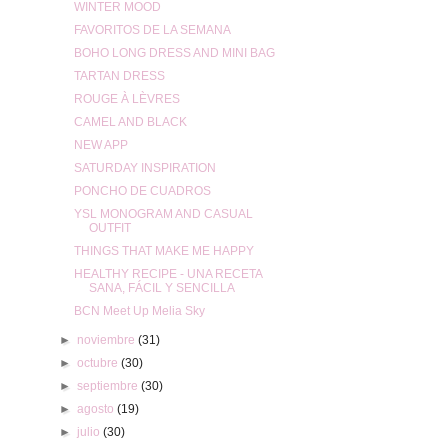
WINTER MOOD
FAVORITOS DE LA SEMANA
BOHO LONG DRESS AND MINI BAG
TARTAN DRESS
ROUGE À LÈVRES
CAMEL AND BLACK
NEW APP
SATURDAY INSPIRATION
PONCHO DE CUADROS
YSL MONOGRAM AND CASUAL
OUTFIT
THINGS THAT MAKE ME HAPPY
HEALTHY RECIPE - UNA RECETA
SANA, FÁCIL Y SENCILLA
BCN Meet Up Melia Sky
►
noviembre
(31)
►
octubre
(30)
►
septiembre
(30)
►
agosto
(19)
►
julio
(30)