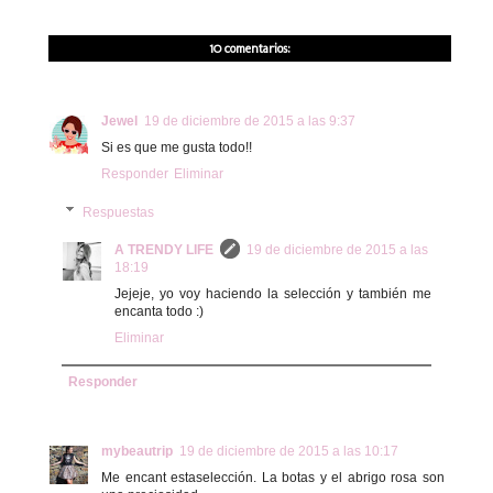
10 comentarios:
Jewel
19 de diciembre de 2015 a las 9:37
Si es que me gusta todo!!
Responder
Eliminar
Respuestas
A TRENDY LIFE
19 de diciembre de 2015 a las
18:19
Jejeje, yo voy haciendo la selección y también me
encanta todo :)
Eliminar
Responder
mybeautrip
19 de diciembre de 2015 a las 10:17
Me encant estaselección. La botas y el abrigo rosa son